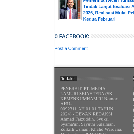
Pemerintah Aceh Tunta
Tindak Lanjut Evaluasi
2026, Realisasi Mulai P
Kedua Februari
0 FACEBOOK:
Post a Comment
Redaksi
PENERBIT: PT. MEDIA
LAMURI SEJAHTERA (SK
KEMENKUMHAM RI Nomor:
AHU-
0092311.AH.01.01.TAHUN
2024) - DEWAN REDAKSI
Ahmad Faizuddin, Syukri
Syama'un, Sayuthi Sulaiman,
Zulkifli Usman, Khalid Wardana,