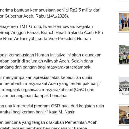
erima bantuan kemanusiaan senilai Rp2,5 miliar dari
or Gubernur Aceh, Rabu (14/1/2026).
 Manajemen TMT Group, Iwan Hermawan. Kegiatan
 Group Anggun Fariza, Branch Head Trakindo Aceh Fikri
ive Romi Ardiansyah, serta Vice President Human
isasi kemanusiaan Human Initiative ini akan digunakan
ban banjir di sejumlah wilayah Aceh. Selain dana
sandang dan pangan bagi masyarakat terdampak.
 menyampaikan apresiasi atas kepedulian dunia
m membantu masyarakat Aceh yang terdampak banjir.
 mengajak organisasi masyarakat sipil (CSO) dan
f dalam penanganan dampak bencana.
 untuk merevisi program CSR-nya, dari kegiatan rutin
truksi bagi korban banjir,” kata M. Nasir.
an bencana yang tengah dilakukan Pemerintah Aceh.
adalah proses pembersihan pascabanjir karena