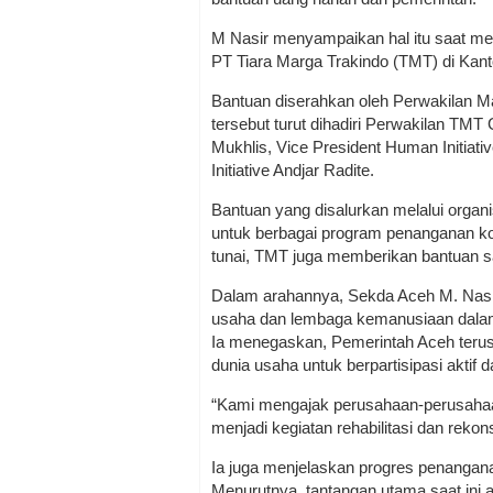
M Nasir menyampaikan hal itu saat men
PT Tiara Marga Trakindo (TMT) di Kant
Bantuan diserahkan oleh Perwakilan
tersebut turut dihadiri Perwakilan TMT
Mukhlis, Vice President Human Initiat
Initiative Andjar Radite.
Bantuan yang disalurkan melalui organ
untuk berbagai program penanganan kor
tunai, TMT juga memberikan bantuan 
Dalam arahannya, Sekda Aceh M. Nasir
usaha dan lembaga kemanusiaan dala
Ia menegaskan, Pemerintah Aceh terus
dunia usaha untuk berpartisipasi akti
“Kami mengajak perusahaan-perusahaan
menjadi kegiatan rehabilitasi dan rekons
Ia juga menjelaskan progres penangan
Menurutnya, tantangan utama saat ini 