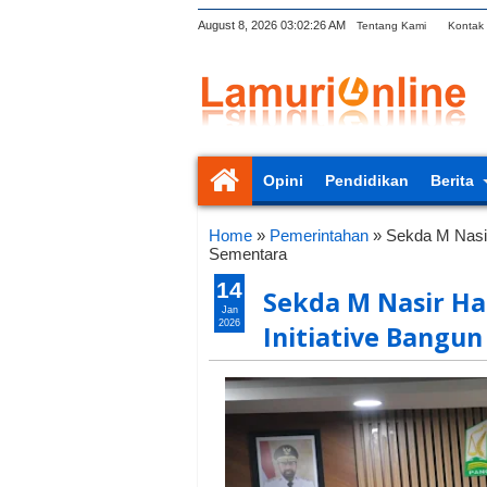
August 8, 2026
03:02:26 AM
Tentang Kami
Kontak
Opini
Pendidikan
Berita
Home
»
Pemerintahan
»
Sekda M Nasi
Sementara
14
Sekda M Nasir H
Jan
2026
Initiative Bangu