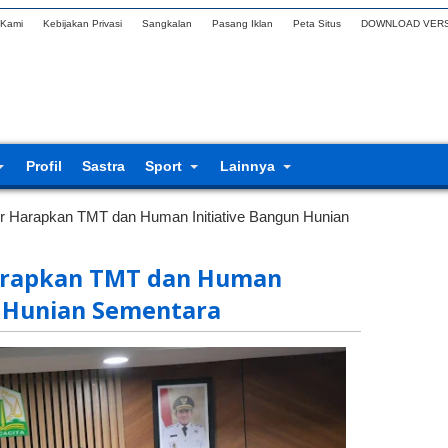
 Kami
Kebijakan Privasi
Sangkalan
Pasang Iklan
Peta Situs
DOWNLOAD VERS
Profil
Sastra
Sport
Lainnya
r Harapkan TMT dan Human Initiative Bangun Hunian
arapkan TMT dan Human
n Hunian Sementara