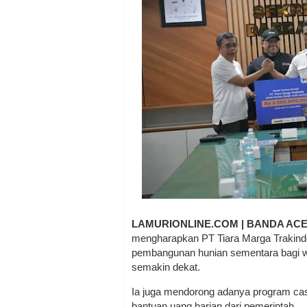
LAMURIONLINE.COM | BANDA AC
mengharapkan PT Tiara Marga Trakindo 
pembangunan hunian sementara bagi 
semakin dekat.
Ia juga mendorong adanya program cas
bantuan uang harian dari pemerintah.