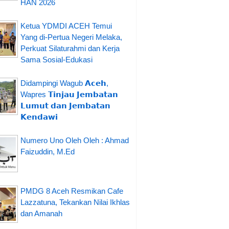
HAN 2026
Ketua YDMDI ACEH Temui
Yang di-Pertua Negeri Melaka,
Perkuat Silaturahmi dan Kerja
Sama Sosial-Edukasi
Didampingi Wagub 𝗔𝗰𝗲𝗵,
Wapres 𝗧𝗶𝗻𝗷𝗮𝘂 𝗝𝗲𝗺𝗯𝗮𝘁𝗮𝗻
𝗟𝘂𝗺𝘂𝘁 𝗱𝗮𝗻 𝗝𝗲𝗺𝗯𝗮𝘁𝗮𝗻
𝗞𝗲𝗻𝗱𝗮𝘄𝗶
Numero Uno Oleh Oleh : Ahmad
Faizuddin, M.Ed
PMDG 8 Aceh Resmikan Cafe
Lazzatuna, Tekankan Nilai Ikhlas
dan Amanah