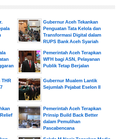
r.
Gubernur Aceh Tekankan
epala
Penguatan Tata Kelola dan
h
Transformasi Digital dalam
RUPS Bank Aceh Syariah
ala
Pemerintah Aceh Terapkan
atan
WFH bagi ASN, Pelayanan
ggaran
Publik Tetap Berjalan
n THR
Gubernur Mualem Lantik
,7
Sejumlah Pejabat Eselon II
hkan
Pemerintah Aceh Terapkan
Relief
Prinsip Build Back Better
dalam Pemulihan
Pascabencana