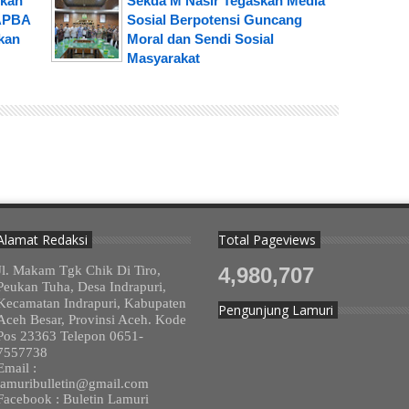
skan
Sekda M Nasir Tegaskan Media
 APBA
Sosial Berpotensi Guncang
ekan
Moral dan Sendi Sosial
Masyarakat
Alamat Redaksi
Total Pageviews
Jl. Makam Tgk Chik Di Tiro,
4,980,707
Peukan Tuha, Desa Indrapuri,
Kecamatan Indrapuri, Kabupaten
Pengunjung Lamuri
Aceh Besar, Provinsi Aceh. Kode
Pos 23363 Telepon 0651-
7557738
Email :
lamuribulletin@gmail.com
Facebook : Buletin Lamuri