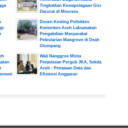
gga
Tingkatkan Kesiapsiagaan Gizi
Darurat di Meuraxa
s
Dosen Kesling Poltekkes
gi
Kemenkes Aceh Laksanakan
h
Pengabdian Masyarakat
i
Pelestarian Mangrove di Deah
Glumpang
eh
Wali Nanggroe Minta
aatan
Penjelasan Pergub JKA, Sekda
h
Aceh : Penataan Data dan
konomi
Efisiensi Anggaran