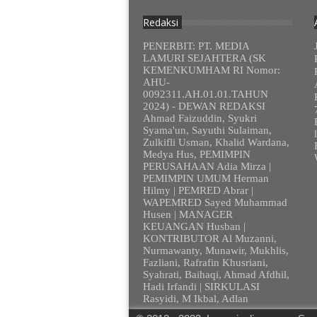
Redaksi
PENERBIT: PT. MEDIA
LAMURI SEJAHTERA (SK
KEMENKUMHAM RI Nomor:
AHU-
0092311.AH.01.01.TAHUN
2024) - DEWAN REDAKSI
Ahmad Faizuddin, Syukri
Syama'un, Sayuthi Sulaiman,
Zulkifli Usman, Khalid Wardana,
Medya Hus, PEMIMPIN
PERUSAHAAN Adia Mirza |
PEMIMPIN UMUM Herman
Hilmy | PEMRED Abrar |
WAPEMRED Sayed Muhammad
Husen | MANAGER
KEUANGAN Husban |
KONTRIBUTOR Al Muzanni,
Nurmawanty, Munawir, Mukhlis,
Fazliani, Rafrafin Khusriani,
Syahrati, Baihaqi, Ahmad Afdhil,
Hadi Irfandi | SIRKULASI
Rasyidi, M Ikbal, Adlan