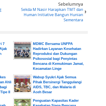
Sebelumnya
g
Sekda M Nasir Harapkan TMT dan
Human Initiative Bangun Hunian
Sementara
i 7
MDMC Bersama UNFPA
Ajak
Hadirkan Layanan Kesehatan
n
Reproduksi dan Dukungan
Psikososial bagi Penyintas
Bencana di Kemukiman Jamat,
Kecamatan Linge
kes
Wabup Syukri Ajak Semua
an Ahli
Pihak Bersinergi Tanggulangi
 bagi
AIDS, TBC, dan Malaria di
Tipe II
Aceh Besar
Penguatan Kapasitas Kader
Aceh
Kesehatan Siaga Bencana