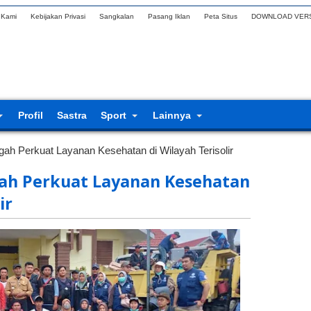
 Kami
Kebijakan Privasi
Sangkalan
Pasang Iklan
Peta Situs
DOWNLOAD VERS
Profil
Sastra
Sport
Lainnya
h Perkuat Layanan Kesehatan di Wilayah Terisolir
h Perkuat Layanan Kesehatan
ir