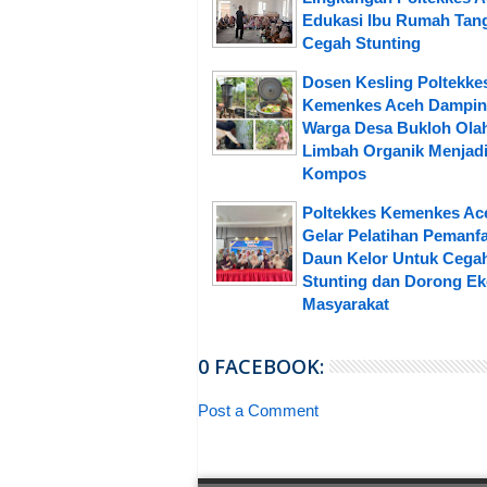
Edukasi Ibu Rumah Tan
Cegah Stunting
Dosen Kesling Poltekke
Kemenkes Aceh Dampin
Warga Desa Bukloh Ola
Limbah Organik Menjad
Kompos
Poltekkes Kemenkes Ac
Gelar Pelatihan Pemanf
Daun Kelor Untuk Cega
Stunting dan Dorong E
Masyarakat
0 FACEBOOK:
Post a Comment