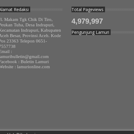
Alamat Redaksi
Total Pageviews
Jl. Makam Tgk Chik Di Tiro,
4,979,997
Peukan Tuha, Desa Indrapuri,
Kecamatan Indrapuri, Kabupaten
Pengunjung Lamuri
Aceh Besar, Provinsi Aceh. Kode
Pos 23363 Telepon 0651-
7557738
Email :
lamuribulletin@gmail.com
Facebook : Buletin Lamuri
Website : lamurionline.com