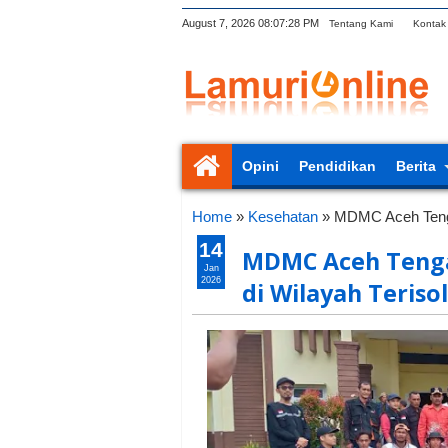
August 7, 2026
08:07:29 PM
Tentang Kami
Kontak
Opini
Pendidikan
Berita
Home
»
Kesehatan
»
MDMC Aceh Tenga
14
MDMC Aceh Tenga
Jan
2026
di Wilayah Terisol