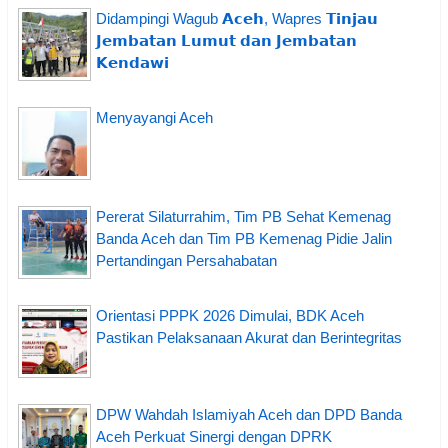
Didampingi Wagub 𝗔𝗰𝗲𝗵, Wapres 𝗧𝗶𝗻𝗷𝗮𝘂
𝗝𝗲𝗺𝗯𝗮𝘁𝗮𝗻 𝗟𝘂𝗺𝘂𝘁 𝗱𝗮𝗻 𝗝𝗲𝗺𝗯𝗮𝘁𝗮𝗻
𝗞𝗲𝗻𝗱𝗮𝘄𝗶
Menyayangi Aceh
Pererat Silaturrahim, Tim PB Sehat Kemenag
Banda Aceh dan Tim PB Kemenag Pidie Jalin
Pertandingan Persahabatan
Orientasi PPPK 2026 Dimulai, BDK Aceh
Pastikan Pelaksanaan Akurat dan Berintegritas
DPW Wahdah Islamiyah Aceh dan DPD Banda
Aceh Perkuat Sinergi dengan DPRK