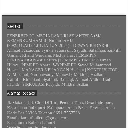
Redaksi
PENERBIT: PT. MEDIA LAMURI SEJAHTERA (SK
KEMENKUMHAM RI Nomor: AHU-
0092311.AH.01.01.TAHUN 2024) - DEWAN REDAKSI
Ahmad Faizuddin, Syukri Syama'un, Sayuthi Sulaiman, Zulkifli
Usman, Khalid Wardana, Medya Hus, PEMIMPIN
PERUSAHAAN Adia Mirza | PEMIMPIN UMUM Herman
Hilmy | PEMRED Abrar | WAPEMRED Sayed Muhammad
Husen | MANAGER KEUANGAN Husban | KONTRIBUTOR
Al Muzanni, Nurmawanty, Munawir, Mukhlis, Fazliani,
Rafrafin Khusriani, Syahrati, Baihaqi, Ahmad Afdhil, Hadi
Irfandi | SIRKULASI Rasyidi, M Ikbal, Adlan
Alamat Redaksi
Jl. Makam Tgk Chik Di Tiro, Peukan Tuha, Desa Indrapuri,
Kecamatan Indrapuri, Kabupaten Aceh Besar, Provinsi Aceh.
Kode Pos 23363 Telepon 0651-7557738
Email : lamuribulletin@gmail.com
Facebook : Buletin Lamuri
Website : lamurionline.com