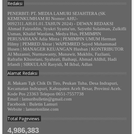
Redaksi
PENERBIT: PT. MEDIA LAMURI SEJAHTERA (SK
KEMENKUMHAM RI Nomor: AHU-
0092311.AH.01.01.TAHUN 2024) - DEWAN REDAKSI
Ahmad Faizuddin, Syukri Syama'un, Sayuthi Sulaiman, Zulkifli
Usman, Khalid Wardana, Medya Hus, PEMIMPIN
PERUSAHAAN Adia Mirza | PEMIMPIN UMUM Herman
Hilmy | PEMRED Abrar | WAPEMRED Sayed Muhammad
Husen | MANAGER KEUANGAN Husban | KONTRIBUTOR
Al Muzanni, Nurmawanty, Munawir, Mukhlis, Fazliani,
Rafrafin Khusriani, Syahrati, Baihaqi, Ahmad Afdhil, Hadi
Irfandi | SIRKULASI Rasyidi, M Ikbal, Adlan
Alamat Redaksi
Jl. Makam Tgk Chik Di Tiro, Peukan Tuha, Desa Indrapuri,
Kecamatan Indrapuri, Kabupaten Aceh Besar, Provinsi Aceh.
Kode Pos 23363 Telepon 0651-7557738
Email : lamuribulletin@gmail.com
Facebook : Buletin Lamuri
Website : lamurionline.com
Total Pageviews
4,986,383