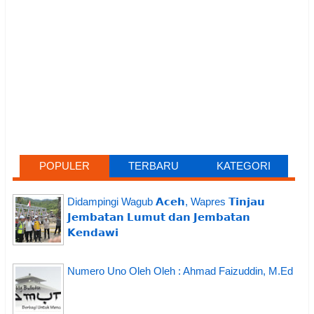
POPULER
TERBARU
KATEGORI
Didampingi Wagub 𝗔𝗰𝗲𝗵, Wapres 𝗧𝗶𝗻𝗷𝗮𝘂
𝗝𝗲𝗺𝗯𝗮𝘁𝗮𝗻 𝗟𝘂𝗺𝘂𝘁 𝗱𝗮𝗻 𝗝𝗲𝗺𝗯𝗮𝘁𝗮𝗻
𝗞𝗲𝗻𝗱𝗮𝘄𝗶
Numero Uno Oleh Oleh : Ahmad Faizuddin, M.Ed