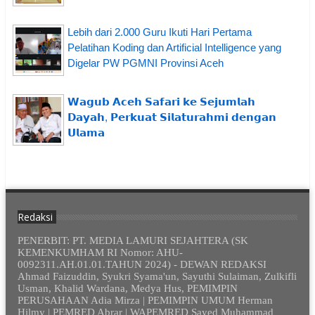
Lebih dari 2.000 Guru Ikuti Hari Pertama
Pelatihan Koding dan Artificial Intelligence yang
Digelar PW PGMNI Provinsi Aceh
𝗪𝗮𝗴𝘂𝗯 𝗔𝗰𝗲𝗵 𝗦𝗮𝗳𝗮𝗿𝗶 𝗸𝗲 𝗦𝗲𝗷𝘂𝗺𝗹𝗮𝗵
𝗗𝗮𝘆𝗮𝗵, 𝗣𝗲𝗿𝗸𝘂𝗮𝘁 𝗦𝗶𝗹𝗮𝘁𝘂𝗿𝗮𝗵𝗺𝗶 𝗱𝗲𝗻𝗴𝗮𝗻
𝗨𝗹𝗮𝗺𝗮
Redaksi
PENERBIT: PT. MEDIA LAMURI SEJAHTERA (SK
KEMENKUMHAM RI Nomor: AHU-
0092311.AH.01.01.TAHUN 2024) - DEWAN REDAKSI
Ahmad Faizuddin, Syukri Syama'un, Sayuthi Sulaiman, Zulkifli
Usman, Khalid Wardana, Medya Hus, PEMIMPIN
PERUSAHAAN Adia Mirza | PEMIMPIN UMUM Herman
Hilmy | PEMRED Abrar | WAPEMRED Sayed Muhammad