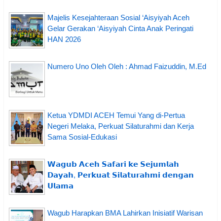
Majelis Kesejahteraan Sosial ‘Aisyiyah Aceh
Gelar Gerakan ‘Aisyiyah Cinta Anak Peringati
HAN 2026
Numero Uno Oleh Oleh : Ahmad Faizuddin, M.Ed
Ketua YDMDI ACEH Temui Yang di-Pertua
Negeri Melaka, Perkuat Silaturahmi dan Kerja
Sama Sosial-Edukasi
𝗪𝗮𝗴𝘂𝗯 𝗔𝗰𝗲𝗵 𝗦𝗮𝗳𝗮𝗿𝗶 𝗸𝗲 𝗦𝗲𝗷𝘂𝗺𝗹𝗮𝗵
𝗗𝗮𝘆𝗮𝗵, 𝗣𝗲𝗿𝗸𝘂𝗮𝘁 𝗦𝗶𝗹𝗮𝘁𝘂𝗿𝗮𝗵𝗺𝗶 𝗱𝗲𝗻𝗴𝗮𝗻
𝗨𝗹𝗮𝗺𝗮
Wagub Harapkan BMA Lahirkan Inisiatif Warisan