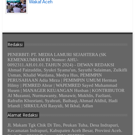
Wakaf Aceh
Redaksi
PENERBIT: PT. MEDIA LAMURI SEJAHTERA (SK
KEMENKUMHAM RI Nomor: AHU-
0092311.AH.01.01.TAHUN 2024) - DEWAN REDAKSI
Ahmad Faizuddin, Syukri Syama'un, Sayuthi Sulaiman, Zulkifli
Usman, Khalid Wardana, Medya Hus, PEMIMPIN
PERUSAHAAN Adia Mirza | PEMIMPIN UMUM Herman
Hilmy | PEMRED Abrar | WAPEMRED Sayed Muhammad
Husen | MANAGER KEUANGAN Husban | KONTRIBUTOR
Al Muzanni, Nurmawanty, Munawir, Mukhlis, Fazliani,
Rafrafin Khusriani, Syahrati, Baihaqi, Ahmad Afdhil, Hadi
Irfandi | SIRKULASI Rasyidi, M Ikbal, Adlan
Alamat Redaksi
Jl. Makam Tgk Chik Di Tiro, Peukan Tuha, Desa Indrapuri,
Kecamatan Indrapuri, Kabupaten Aceh Besar, Provinsi Aceh.