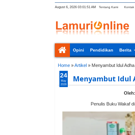
August 6, 2026
03:01:52 AM
Tentang Kami
Kontak
Opini
Pendidikan
Berita
Home
»
Artikel
»
Menyambut Idul Adha
24
Menyambut Idul 
May
2026
Oleh:
Penulis Buku Wakaf di