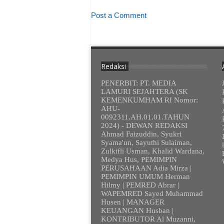
Post a Comment
Redaksi
PENERBIT: PT. MEDIA
LAMURI SEJAHTERA (SK
KEMENKUMHAM RI Nomor:
AHU-
0092311.AH.01.01.TAHUN
2024) - DEWAN REDAKSI
Ahmad Faizuddin, Syukri
Syama'un, Sayuthi Sulaiman,
Zulkifli Usman, Khalid Wardana,
Medya Hus, PEMIMPIN
PERUSAHAAN Adia Mirza |
PEMIMPIN UMUM Herman
Hilmy | PEMRED Abrar |
WAPEMRED Sayed Muhammad
Husen | MANAGER
KEUANGAN Husban |
KONTRIBUTOR Al Muzanni,