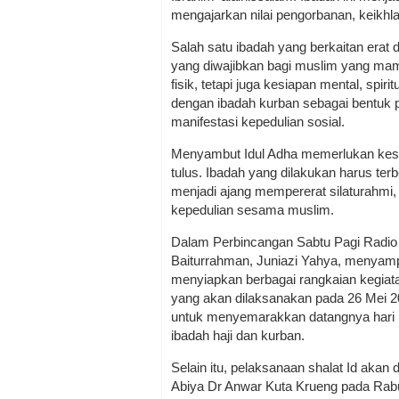
mengajarkan nilai pengorbanan, keikhl
Salah satu ibadah yang berkaitan erat 
yang diwajibkan bagi muslim yang ma
fisik, tetapi juga kesiapan mental, spir
dengan ibadah kurban sebagai bentuk p
manifestasi kepedulian sosial.
Menyambut Idul Adha memerlukan kesiap
tulus. Ibadah yang dilakukan harus terb
menjadi ajang mempererat silaturahm
kepedulian sesama muslim.
Dalam Perbincangan Sabtu Pagi Radio
Baiturrahman, Juniazi Yahya, menyam
menyiapkan berbagai rangkaian kegiata
yang akan dilaksanakan pada 26 Mei 20
untuk menyemarakkan datangnya hari
ibadah haji dan kurban.
Selain itu, pelaksanaan shalat Id akan
Abiya Dr Anwar Kuta Krueng pada Rab