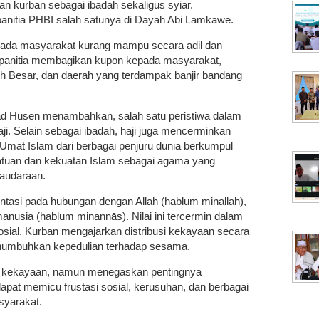
n kurban sebagai ibadah sekaligus syiar.
panitia PHBI salah satunya di Dayah Abi Lamkawe.
epada masyarakat kurang mampu secara adil dan
 panitia membagikan kupon kepada masyarakat,
h Besar, dan daerah yang terdampak banjir bandang
 Husen menambahkan, salah satu peristiwa dalam
ji. Selain sebagai ibadah, haji juga mencerminkan
l. Umat Islam dari berbagai penjuru dunia berkumpul
atuan dan kekuatan Islam sebagai agama yang
saudaraan.
entasi pada hubungan dengan Allah (ḥablum minallah),
nusia (ḥablum minannās). Nilai ini tercermin dalam
osial. Kurban mengajarkan distribusi kekayaan secara
enumbuhkan kepedulian terhadap sesama.
i kekayaan, namun menegaskan pentingnya
apat memicu frustasi sosial, kerusuhan, dan berbagai
syarakat.