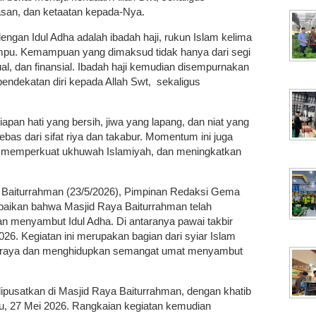
asan, dan ketaatan kepada-Nya.
dengan Idul Adha adalah ibadah haji, rukun Islam kelima
mpu. Kemampuan yang dimaksud tidak hanya dari segi
itual, dan finansial. Ibadah haji kemudian disempurnakan
endekatan diri kepada Allah Swt, sekaligus
an hati yang bersih, jiwa yang lapang, dan niat yang
ebas dari sifat riya dan takabur. Momentum ini juga
i, memperkuat ukhuwah Islamiyah, dan meningkatkan
 Baiturrahman (23/5/2026), Pimpinan Redaksi Gema
paikan bahwa Masjid Raya Baiturrahman telah
n menyambut Idul Adha. Di antaranya pawai takbir
26. Kegiatan ini merupakan bagian dari syiar Islam
 raya dan menghidupkan semangat umat menyambut
 dipusatkan di Masjid Raya Baiturrahman, dengan khatib
u, 27 Mei 2026. Rangkaian kegiatan kemudian