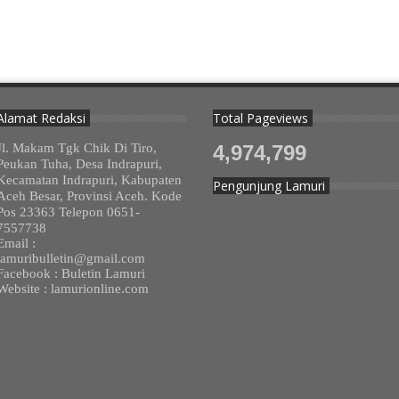
Alamat Redaksi
Total Pageviews
Jl. Makam Tgk Chik Di Tiro,
4,974,799
Peukan Tuha, Desa Indrapuri,
Kecamatan Indrapuri, Kabupaten
Pengunjung Lamuri
Aceh Besar, Provinsi Aceh. Kode
Pos 23363 Telepon 0651-
7557738
Email :
lamuribulletin@gmail.com
Facebook : Buletin Lamuri
Website : lamurionline.com