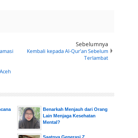
Sebelumnya
lamasi
Kembali kepada Al-Qur’an Sebelum
Terlambat
 Aceh
ncana
Benarkah Menjauh dari Orang
Lain Menjaga Kesehatan
Mental?
Saatnya Generasi Z