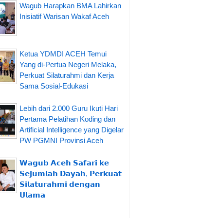
Wagub Harapkan BMA Lahirkan
Inisiatif Warisan Wakaf Aceh
Ketua YDMDI ACEH Temui
Yang di-Pertua Negeri Melaka,
Perkuat Silaturahmi dan Kerja
Sama Sosial-Edukasi
Lebih dari 2.000 Guru Ikuti Hari
Pertama Pelatihan Koding dan
Artificial Intelligence yang Digelar
PW PGMNI Provinsi Aceh
𝗪𝗮𝗴𝘂𝗯 𝗔𝗰𝗲𝗵 𝗦𝗮𝗳𝗮𝗿𝗶 𝗸𝗲
𝗦𝗲𝗷𝘂𝗺𝗹𝗮𝗵 𝗗𝗮𝘆𝗮𝗵, 𝗣𝗲𝗿𝗸𝘂𝗮𝘁
𝗦𝗶𝗹𝗮𝘁𝘂𝗿𝗮𝗵𝗺𝗶 𝗱𝗲𝗻𝗴𝗮𝗻
𝗨𝗹𝗮𝗺𝗮