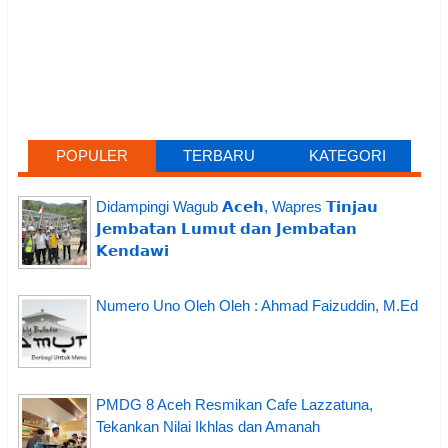
POPULER
TERBARU
KATEGORI
Didampingi Wagub 𝗔𝗰𝗲𝗵, Wapres 𝗧𝗶𝗻𝗷𝗮𝘂
𝗝𝗲𝗺𝗯𝗮𝘁𝗮𝗻 𝗟𝘂𝗺𝘂𝘁 𝗱𝗮𝗻 𝗝𝗲𝗺𝗯𝗮𝘁𝗮𝗻
𝗞𝗲𝗻𝗱𝗮𝘄𝗶
Numero Uno Oleh Oleh : Ahmad Faizuddin, M.Ed
PMDG 8 Aceh Resmikan Cafe Lazzatuna,
Tekankan Nilai Ikhlas dan Amanah