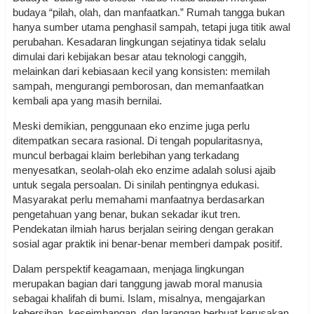
budaya “pilah, olah, dan manfaatkan.” Rumah tangga bukan
hanya sumber utama penghasil sampah, tetapi juga titik awal
perubahan. Kesadaran lingkungan sejatinya tidak selalu
dimulai dari kebijakan besar atau teknologi canggih,
melainkan dari kebiasaan kecil yang konsisten: memilah
sampah, mengurangi pemborosan, dan memanfaatkan
kembali apa yang masih bernilai.
Meski demikian, penggunaan eko enzime juga perlu
ditempatkan secara rasional. Di tengah popularitasnya,
muncul berbagai klaim berlebihan yang terkadang
menyesatkan, seolah-olah eko enzime adalah solusi ajaib
untuk segala persoalan. Di sinilah pentingnya edukasi.
Masyarakat perlu memahami manfaatnya berdasarkan
pengetahuan yang benar, bukan sekadar ikut tren.
Pendekatan ilmiah harus berjalan seiring dengan gerakan
sosial agar praktik ini benar-benar memberi dampak positif.
Dalam perspektif keagamaan, menjaga lingkungan
merupakan bagian dari tanggung jawab moral manusia
sebagai khalifah di bumi. Islam, misalnya, mengajarkan
kebersihan, keseimbangan, dan larangan berbuat kerusakan.