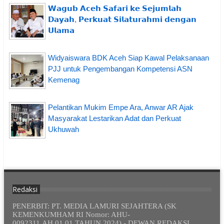
𝗪𝗮𝗴𝘂𝗯 𝗔𝗰𝗲𝗵 𝗦𝗮𝗳𝗮𝗿𝗶 𝗸𝗲 𝗦𝗲𝗷𝘂𝗺𝗹𝗮𝗵
𝗗𝗮𝘆𝗮𝗵, 𝗣𝗲𝗿𝗸𝘂𝗮𝘁 𝗦𝗶𝗹𝗮𝘁𝘂𝗿𝗮𝗵𝗺𝗶 𝗱𝗲𝗻𝗴𝗮𝗻
𝗨𝗹𝗮𝗺𝗮
Widyaiswara BDK Aceh Siap Kawal Pelaksanaan
PJJ untuk Pengembangan Kompetensi ASN
Kemenag
Pelantikan Mukim Empe Ara, Anwar AR Ajak
Masyarakat Lestarikan Adat dan Perkuat
Ukhuwah
Redaksi
PENERBIT: PT. MEDIA LAMURI SEJAHTERA (SK
KEMENKUMHAM RI Nomor: AHU-
0092311.AH.01.01.TAHUN 2024) - DEWAN REDAKSI