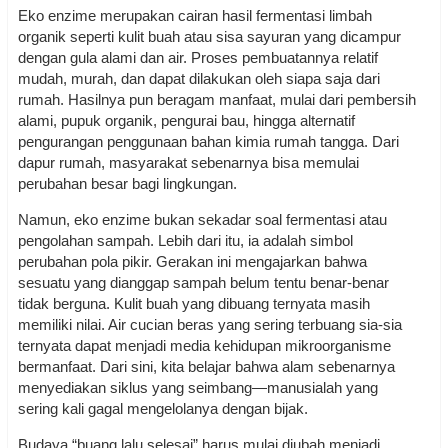
Eko enzime merupakan cairan hasil fermentasi limbah
organik seperti kulit buah atau sisa sayuran yang dicampur
dengan gula alami dan air. Proses pembuatannya relatif
mudah, murah, dan dapat dilakukan oleh siapa saja dari
rumah. Hasilnya pun beragam manfaat, mulai dari pembersih
alami, pupuk organik, pengurai bau, hingga alternatif
pengurangan penggunaan bahan kimia rumah tangga. Dari
dapur rumah, masyarakat sebenarnya bisa memulai
perubahan besar bagi lingkungan.
Namun, eko enzime bukan sekadar soal fermentasi atau
pengolahan sampah. Lebih dari itu, ia adalah simbol
perubahan pola pikir. Gerakan ini mengajarkan bahwa
sesuatu yang dianggap sampah belum tentu benar-benar
tidak berguna. Kulit buah yang dibuang ternyata masih
memiliki nilai. Air cucian beras yang sering terbuang sia-sia
ternyata dapat menjadi media kehidupan mikroorganisme
bermanfaat. Dari sini, kita belajar bahwa alam sebenarnya
menyediakan siklus yang seimbang—manusialah yang
sering kali gagal mengelolanya dengan bijak.
Budaya “buang lalu selesai” harus mulai diubah menjadi