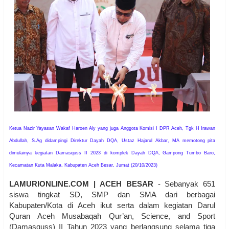
Ketua Nazir Yayasan Wakaf Haroen Aly yang juga Anggota Komisi I DPR Aceh, Tgk H Irawan
Abdullah, S.Ag didampingi Direktur Dayah DQA, Ustaz Hajarul Akbar, MA memotong pita
dimulainya kegiatan Damasquss II 2023 di komplek Dayah DQA, Gampong Tumbo Baro,
Kecamatan Kuta Malaka, Kabupaten Aceh Besar, Jumat (20/10/2023)
LAMURIONLINE.COM | ACEH BESAR
- Sebanyak 651
siswa tingkat SD, SMP dan SMA dari berbagai
Kabupaten/Kota di Aceh ikut serta dalam kegiatan Darul
Quran Aceh Musabaqah Qur’an, Science, and Sport
(Damasquss) II Tahun 2023 yang berlangsung selama tiga