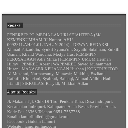
Redaksi
PENERBIT: PT. MEDIA LAMURI SEJAHTERA (SK
KEMENKUMHAM RI Nomor: AHU-
0092311.AH.01.01.TAHUN 2024) - DEWAN REDAKSI
Ahmad Faizuddin, Syukri Syama'un, Sayuthi Sulaiman, Zulkifli
Usman, Khalid Wardana, Medya Hus, PEMIMPIN
PERUSAHAAN Adia Mirza | PEMIMPIN UMUM Herman
Hilmy | PEMRED Abrar | WAPEMRED Sayed Muhammad
Husen | MANAGER KEUANGAN Husban | KONTRIBUTOR
Al Muzanni, Nurmawanty, Munawir, Mukhlis, Fazliani,
Rafrafin Khusriani, Syahrati, Baihaqi, Ahmad Afdhil, Hadi
Irfandi | SIRKULASI Rasyidi, M Ikbal, Adlan
Alamat Redaksi
Jl. Makam Tgk Chik Di Tiro, Peukan Tuha, Desa Indrapuri,
Kecamatan Indrapuri, Kabupaten Aceh Besar, Provinsi Aceh.
Kode Pos 23363 Telepon 0651-7557738
Email : lamuribulletin@gmail.com
Facebook : Buletin Lamuri
Website : lamurionline.com