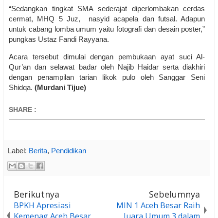
“Sedangkan tingkat SMA sederajat diperlombakan cerdas
cermat, MHQ 5 Juz, nasyid acapela dan futsal. Adapun
untuk cabang lomba umum yaitu fotografi dan desain poster,”
pungkas Ustaz Fandi Rayyana.
Acara tersebut dimulai dengan pembukaan ayat suci Al-
Qur’an dan selawat badar oleh Najib Haidar serta diakhiri
dengan penampilan tarian likok pulo oleh Sanggar Seni
Shidqa.
(Murdani Tijue)
SHARE
:
Label:
Berita
,
Pendidikan
Berikutnya
Sebelumnya
BPKH Apresiasi
MIN 1 Aceh Besar Raih
Kemenag Aceh Besar
Juara Umum 3 dalam