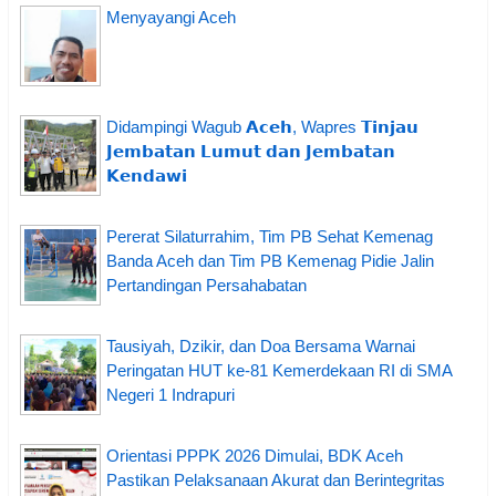
Menyayangi Aceh
Didampingi Wagub 𝗔𝗰𝗲𝗵, Wapres 𝗧𝗶𝗻𝗷𝗮𝘂
𝗝𝗲𝗺𝗯𝗮𝘁𝗮𝗻 𝗟𝘂𝗺𝘂𝘁 𝗱𝗮𝗻 𝗝𝗲𝗺𝗯𝗮𝘁𝗮𝗻
𝗞𝗲𝗻𝗱𝗮𝘄𝗶
Pererat Silaturrahim, Tim PB Sehat Kemenag
Banda Aceh dan Tim PB Kemenag Pidie Jalin
Pertandingan Persahabatan
Tausiyah, Dzikir, dan Doa Bersama Warnai
Peringatan HUT ke-81 Kemerdekaan RI di SMA
Negeri 1 Indrapuri
Orientasi PPPK 2026 Dimulai, BDK Aceh
Pastikan Pelaksanaan Akurat dan Berintegritas