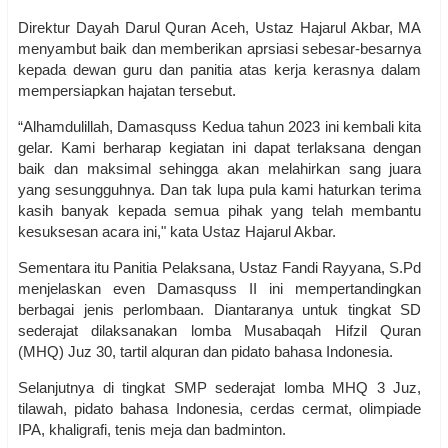
Direktur Dayah Darul Quran Aceh, Ustaz Hajarul Akbar, MA
menyambut baik dan memberikan aprsiasi sebesar-besarnya
kepada dewan guru dan panitia atas kerja kerasnya dalam
mempersiapkan hajatan tersebut.
“Alhamdulillah, Damasquss Kedua tahun 2023 ini kembali kita
gelar. Kami berharap kegiatan ini dapat terlaksana dengan
baik dan maksimal sehingga akan melahirkan sang juara
yang sesungguhnya. Dan tak lupa pula kami haturkan terima
kasih banyak kepada semua pihak yang telah membantu
kesuksesan acara ini," kata Ustaz Hajarul Akbar.
Sementara itu Panitia Pelaksana, Ustaz Fandi Rayyana, S.Pd
menjelaskan even Damasquss II ini mempertandingkan
berbagai jenis perlombaan. Diantaranya untuk tingkat SD
sederajat dilaksanakan lomba Musabaqah Hifzil Quran
(MHQ) Juz 30, tartil alquran dan pidato bahasa Indonesia.
Selanjutnya di tingkat SMP sederajat lomba MHQ 3 Juz,
tilawah, pidato bahasa Indonesia, cerdas cermat, olimpiade
IPA, khaligrafi, tenis meja dan badminton.