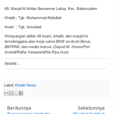
68. Masjid Al Ikhlas Beuramoe Labuy, Kec. Baitussalam
Khatib : Tgk. Muhammad Abdullah
Imam : Tgk. Ismuhad
Penayangan daftar 68 imam, khatib, dan masjid ini
terselenggara atas kerja sama BKM se-Aceh Besar,
BKPRMI, dan media massa. (Sayed M. Husen/Feri
Irvandi/Ridha Yunawardi/Na Riya Ison)
SHARE
:
Label:
Khatib News
Berikutnya
Sebelumnya
Pascasarjana Unmuha
Mualem Sambut