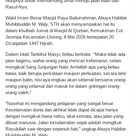
hidupnya untuk membimbing umat menuju jalan Allah dan
Rasul-Nya.
Wakil Imam Besar Masjid Raya Baiturrahman, Abuya Habibie
Muhibbuddin M. Waly, STH akan menyampaikan hal itu
dalam khutbah Jumat di Masjid Al Qurban, Kemukiman Cot
Jeumpa Kecamatan Lhoong, 8 Mei 2026 bertepatan 20
Dzulqaidah 1447 Hijriah.
Dalam kitab Tanbihul Masyi, beliau berkata: “Maka tidak ada
jalan bagimu, wahai orang yang mencari kebenaran, selain
mengikuti Sang Junjungan Nabi. Ambillah apa yang beliau
bawa, baik berupa perkataan maupun perbuatan, secara lahir
maupun batin, niscaya engkau akan selamat bersama orang-
orang yang selamat dan masuk ke dalam golongan orang-
orang saleh.”
“Nasehat ini mengandung pelajaran yang sangat besar.
Keselamatan dunia dan akhirat tidak dapat dicapai hanya
dengan mengikuti hawa nafsu, akal semata, atau jalan yang
dibuat manusia. Jalan keselamatan sejati adalah mengikuti
Rasulullah saw dengan sepenuh hati,” ungkap Abuya Habibie
Muhibbuddin M. Waly.