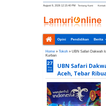
August 9, 2026
12:15:41 PM
Tentang Kami
Kontak
Opini
Pendidikan
Berita
Home
»
Tokoh
»
UBN Safari Dakwah Id
Kurban
27
UBN Safari Dakwa
May
2026
Aceh, Tebar Rib