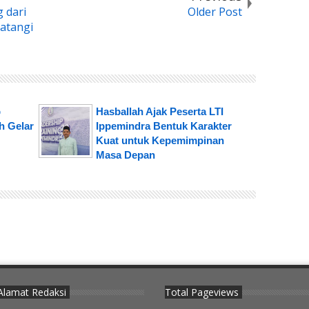
 dari
Older Post
atangi
b
Hasballah Ajak Peserta LTI
h Gelar
Ippemindra Bentuk Karakter
Kuat untuk Kepemimpinan
Masa Depan
Alamat Redaksi
Total Pageviews