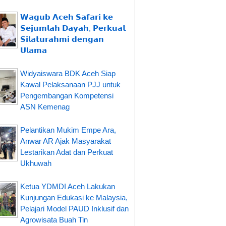
𝗪𝗮𝗴𝘂𝗯 𝗔𝗰𝗲𝗵 𝗦𝗮𝗳𝗮𝗿𝗶 𝗸𝗲
𝗦𝗲𝗷𝘂𝗺𝗹𝗮𝗵 𝗗𝗮𝘆𝗮𝗵, 𝗣𝗲𝗿𝗸𝘂𝗮𝘁
𝗦𝗶𝗹𝗮𝘁𝘂𝗿𝗮𝗵𝗺𝗶 𝗱𝗲𝗻𝗴𝗮𝗻
𝗨𝗹𝗮𝗺𝗮
Widyaiswara BDK Aceh Siap
Kawal Pelaksanaan PJJ untuk
Pengembangan Kompetensi
ASN Kemenag
Pelantikan Mukim Empe Ara,
Anwar AR Ajak Masyarakat
Lestarikan Adat dan Perkuat
Ukhuwah
Ketua YDMDI Aceh Lakukan
Kunjungan Edukasi ke Malaysia,
Pelajari Model PAUD Inklusif dan
Agrowisata Buah Tin