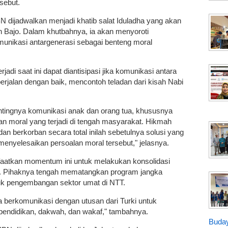
sebut.
 dijadwalkan menjadi khatib salat Iduladha yang akan
an Bajo. Dalam khutbahnya, ia akan menyoroti
munikasi antargenerasi sebagai benteng moral
jadi saat ini dapat diantisipasi jika komunikasi antara
erjalan dengan baik, mencontoh teladan dari kisah Nabi
tingnya komunikasi anak dan orang tua, khususnya
lan moral yang terjadi di tengah masyarakat. Hikmah
dan berkorban secara total inilah sebetulnya solusi yang
menyelesaikan persoalan moral tersebut," jelasnya.
aatkan momentum ini untuk melakukan konsolidasi
al. Pihaknya tengah mematangkan program jangka
tuk pengembangan sektor umat di NTT.
a berkomunikasi dengan utusan dari Turki untuk
pendidikan, dakwah, dan wakaf," tambahnya.
Buday