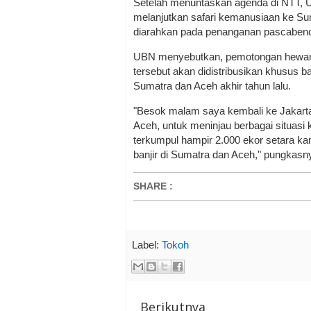
Setelah menuntaskan agenda di NTT, 
melanjutkan safari kemanusiaan ke Su
diarahkan pada penanganan pascabenc
UBN menyebutkan, pemotongan hewan 
tersebut akan didistribusikan khusus ba
Sumatra dan Aceh akhir tahun lalu.
"Besok malam saya kembali ke Jakarta
Aceh, untuk meninjau berbagai situasi
terkumpul hampir 2.000 ekor setara k
banjir di Sumatra dan Aceh," pungkasn
SHARE
:
Label:
Tokoh
Berikutnya