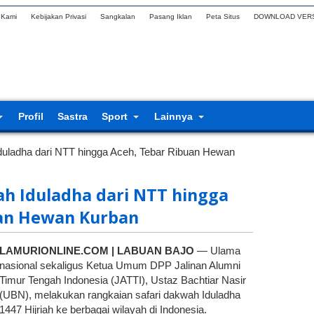
 Kami
Kebijakan Privasi
Sangkalan
Pasang Iklan
Peta Situs
DOWNLOAD VERS
Profil
Sastra
Sport
Lainnya
uladha dari NTT hingga Aceh, Tebar Ribuan Hewan
h Iduladha dari NTT hingga
uan Hewan Kurban
LAMURIONLINE.COM | LABUAN BAJO
— Ulama
nasional sekaligus Ketua Umum DPP Jalinan Alumni
Timur Tengah Indonesia (JATTI), Ustaz Bachtiar Nasir
(UBN), melakukan rangkaian safari dakwah Iduladha
1447 Hijriah ke berbagai wilayah di Indonesia.