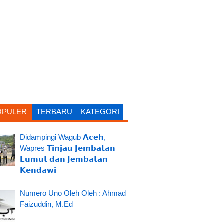
OPULER
TERBARU
KATEGORI
Didampingi Wagub 𝗔𝗰𝗲𝗵,
Wapres 𝗧𝗶𝗻𝗷𝗮𝘂 𝗝𝗲𝗺𝗯𝗮𝘁𝗮𝗻
𝗟𝘂𝗺𝘂𝘁 𝗱𝗮𝗻 𝗝𝗲𝗺𝗯𝗮𝘁𝗮𝗻
𝗞𝗲𝗻𝗱𝗮𝘄𝗶
Numero Uno Oleh Oleh : Ahmad
Faizuddin, M.Ed