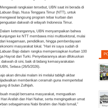
Mengawali rangkaian tersebut, UBN saat ini berada di
Labuan Bajo, Nusa Tenggara Timur (NTT), untuk
mengawal langsung program tebar kurban dan
penguatan dakwah di wilayah Indonesia Timur.
Dalam keterangannya, UBN menyampaikan bahwa
kunjungan ke NTT membawa misi multisektoral, mulai
dari keagamaan, pendidikan, hingga pemberdayaan
ekonomi masyarakat lokal. "Hari ini saya sudah di
Labuan Bajo dalam rangka mempersiapkan kurban 100
P
a Hayrat dari Turki. Penyebarannya akan difokuskan
dakwah di sini, baik di bidang kemasyarakatan
 UBN, Selasa (26/5/2026).
o akan dimulai malam ini melalui tabligh akbar
ijadwalkan memberikan ceramah guna mempertebal
ng di bulan Zulhijah.
ebuah masjid bersama masyarakat, menguatkan
ari Arafah dan Hari Nahar, serta mengingatkan umat
korban sebagaimana Nabi Ibrahim dan Nabi Ismail,"