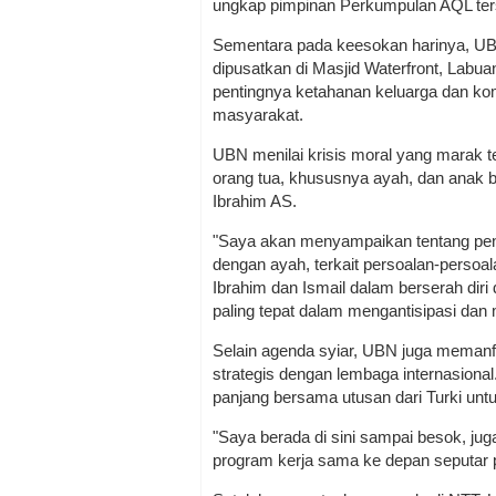
ungkap pimpinan Perkumpulan AQL ter
Sementara pada keesokan harinya, UBN
dipusatkan di Masjid Waterfront, Labu
pentingnya ketahanan keluarga dan ko
masyarakat.
UBN menilai krisis moral yang marak ter
orang tua, khususnya ayah, dan anak b
Ibrahim AS.
"Saya akan menyampaikan tentang pen
dengan ayah, terkait persoalan-persoa
Ibrahim dan Ismail dalam berserah diri 
paling tepat dalam mengantisipasi dan 
Selain agenda syiar, UBN juga memanf
strategis dengan lembaga internasion
panjang bersama utusan dari Turki un
"Saya berada di sini sampai besok, jug
program kerja sama ke depan seputar 