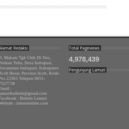
Alamat Redaksi
Total Pageviews
Jl. Makam Tgk Chik Di Tiro,
4,978,439
Peukan Tuha, Desa Indrapuri,
Kecamatan Indrapuri, Kabupaten
Pengunjung Lamuri
Aceh Besar, Provinsi Aceh. Kode
Pos 23363 Telepon 0651-
7557738
Email :
lamuribulletin@gmail.com
Facebook : Buletin Lamuri
Website : lamurionline.com