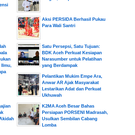
ensi
Aksi PERSIDA Berhasil Pukau
Para Wali Santri
lah
Satu Persepsi, Satu Tujuan:
pala
BDK Aceh Perkuat Kesiapan
Bukan
Narasumber untuk Pelatihan
Ilmu,
yang Berdampak
mpa
Pelantikan Mukim Empe Ara,
Anwar AR Ajak Masyarakat
Lestarikan Adat dan Perkuat
Ukhuwah
ajian
K2MA Aceh Besar Bahas
ak
Persiapan PORSENI Madrasah,
Akidah
Usulkan Sembilan Cabang
Lomba