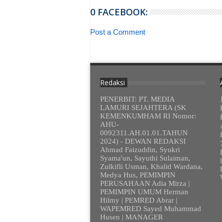
0 FACEBOOK:
Post a Comment
Redaksi
PENERBIT: PT. MEDIA
LAMURI SEJAHTERA (SK
KEMENKUMHAM RI Nomor:
AHU-
0092311.AH.01.01.TAHUN
2024) - DEWAN REDAKSI
Ahmad Faizuddin, Syukri
Syama'un, Sayuthi Sulaiman,
Zulkifli Usman, Khalid Wardana,
Medya Hus, PEMIMPIN
PERUSAHAAN Adia Mirza |
PEMIMPIN UMUM Herman
Hilmy | PEMRED Abrar |
WAPEMRED Sayed Muhammad
Husen | MANAGER