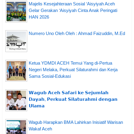
Majelis Kesejahteraan Sosial ‘Aisyiyah Aceh
Gelar Gerakan ‘Aisyiyah Cinta Anak Peringati
HAN 2026
Numero Uno Oleh Oleh : Ahmad Faizuddin, M.Ed
Ketua YDMDI ACEH Temui Yang di-Pertua
Negeri Melaka, Perkuat Silaturahmi dan Kerja
Sama Sosial-Edukasi
𝗪𝗮𝗴𝘂𝗯 𝗔𝗰𝗲𝗵 𝗦𝗮𝗳𝗮𝗿𝗶 𝗸𝗲 𝗦𝗲𝗷𝘂𝗺𝗹𝗮𝗵
𝗗𝗮𝘆𝗮𝗵, 𝗣𝗲𝗿𝗸𝘂𝗮𝘁 𝗦𝗶𝗹𝗮𝘁𝘂𝗿𝗮𝗵𝗺𝗶 𝗱𝗲𝗻𝗴𝗮𝗻
𝗨𝗹𝗮𝗺𝗮
Wagub Harapkan BMA Lahirkan Inisiatif Warisan
Wakaf Aceh