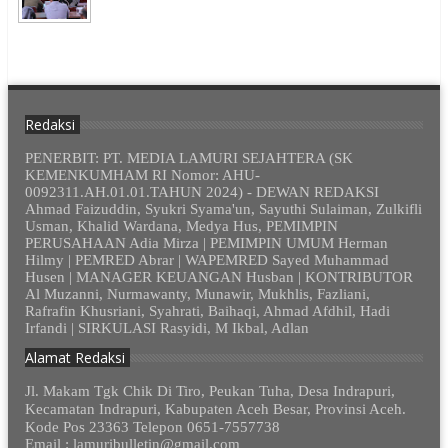
Redaksi
PENERBIT: PT. MEDIA LAMURI SEJAHTERA (SK
KEMENKUMHAM RI Nomor: AHU-
0092311.AH.01.01.TAHUN 2024) - DEWAN REDAKSI
Ahmad Faizuddin, Syukri Syama'un, Sayuthi Sulaiman, Zulkifli
Usman, Khalid Wardana, Medya Hus, PEMIMPIN
PERUSAHAAN Adia Mirza | PEMIMPIN UMUM Herman
Hilmy | PEMRED Abrar | WAPEMRED Sayed Muhammad
Husen | MANAGER KEUANGAN Husban | KONTRIBUTOR
Al Muzanni, Nurmawanty, Munawir, Mukhlis, Fazliani,
Rafrafin Khusriani, Syahrati, Baihaqi, Ahmad Afdhil, Hadi
Irfandi | SIRKULASI Rasyidi, M Ikbal, Adlan
Alamat Redaksi
Jl. Makam Tgk Chik Di Tiro, Peukan Tuha, Desa Indrapuri,
Kecamatan Indrapuri, Kabupaten Aceh Besar, Provinsi Aceh.
Kode Pos 23363 Telepon 0651-7557738
Email : lamuribulletin@gmail.com