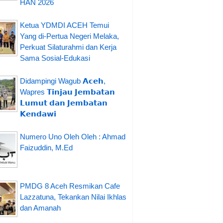
HAN 2026
Ketua YDMDI ACEH Temui
Yang di-Pertua Negeri Melaka,
Perkuat Silaturahmi dan Kerja
Sama Sosial-Edukasi
Didampingi Wagub 𝗔𝗰𝗲𝗵,
Wapres 𝗧𝗶𝗻𝗷𝗮𝘂 𝗝𝗲𝗺𝗯𝗮𝘁𝗮𝗻
𝗟𝘂𝗺𝘂𝘁 𝗱𝗮𝗻 𝗝𝗲𝗺𝗯𝗮𝘁𝗮𝗻
𝗞𝗲𝗻𝗱𝗮𝘄𝗶
Numero Uno Oleh Oleh : Ahmad
Faizuddin, M.Ed
PMDG 8 Aceh Resmikan Cafe
Lazzatuna, Tekankan Nilai Ikhlas
dan Amanah