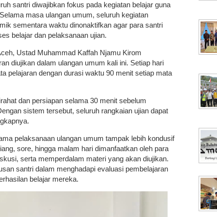
uh santri diwajibkan fokus pada kegiatan belajar guna
. Selama masa ulangan umum, seluruh kegiatan
emik sementara waktu dinonaktifkan agar para santri
es belajar dan pelaksanaan ujian.
Aceh, Ustad Muhammad Kaffah Njamu Kirom
n diujikan dalam ulangan umum kali ini. Setiap hari
ata pelajaran dengan durasi waktu 90 menit setiap mata
istirahat dan persiapan selama 30 menit sebelum
engan sistem tersebut, seluruh rangkaian ujian dapat
ngkapnya.
ama pelaksanaan ulangan umum tampak lebih kondusif
ang, sore, hingga malam hari dimanfaatkan oleh para
iskusi, serta memperdalam materi yang akan diujikan.
riusan santri dalam menghadapi evaluasi pembelajaran
erhasilan belajar mereka.