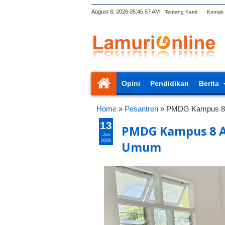
August 8, 2026
05:45:58 AM
Tentang Kami
Kontak
Opini
Pendidikan
Berita
Home
»
Pesantren
»
PMDG Kampus 8 
13
PMDG Kampus 8 A
Jun
2026
Umum