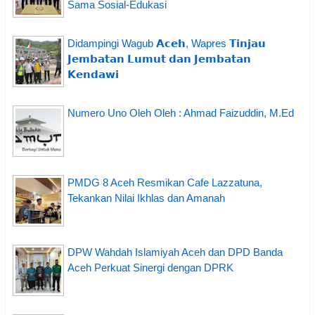
Sama Sosial-Edukasi
Didampingi Wagub 𝗔𝗰𝗲𝗵, Wapres 𝗧𝗶𝗻𝗷𝗮𝘂
𝗝𝗲𝗺𝗯𝗮𝘁𝗮𝗻 𝗟𝘂𝗺𝘂𝘁 𝗱𝗮𝗻 𝗝𝗲𝗺𝗯𝗮𝘁𝗮𝗻
𝗞𝗲𝗻𝗱𝗮𝘄𝗶
Numero Uno Oleh Oleh : Ahmad Faizuddin, M.Ed
PMDG 8 Aceh Resmikan Cafe Lazzatuna,
Tekankan Nilai Ikhlas dan Amanah
DPW Wahdah Islamiyah Aceh dan DPD Banda
Aceh Perkuat Sinergi dengan DPRK