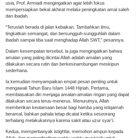
usia, Prof. Armiadi mengingatkan agar lebih fokus
mempersiapkan bekal akhirat melalui peningkatan amal saleh
dan ibadah.
“Teruslah berada di jalan kebaikan. Tambahkan ilmu,
tingkatkan semangat, dan bersungguh-sungguhlah dalam
ibadah sampai tiba saat menghadap Allah SWT,” pesannya.
Dalam kesempatan tersebut, ia juga mengingatkan bahwa
amalan yang paling dicintai Allah adalah amalan yang
dilakukan secara rutin dan berkesinambungan meskipun
sederhana.
Ia kemudian menyampaikan empat pesan penting untuk
mengawali Tahun Baru Islam 1448 Hijriah. Pertama,
membiasakan diri menjaga amalan-amalan ringan yang dapat
dilakukan secara terus-menerus. Menurutnya, Allah
memberikan keutamaan besar bagi hamba yang istiqamah
beramal, bahkan pahala tetap dicatat ketika seseorang
terhalang melakukannya karena sakit atau uzur syar’i.
Kedua, memperbanyak istighfar, memohon ampun kepada
Allah, dan memanfaatkan waktu-waktu mustajab untuk