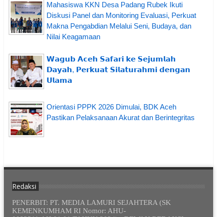
Mahasiswa KKN Desa Padang Rubek Ikuti
Diskusi Panel dan Monitoring Evaluasi, Perkuat
Makna Pengabdian Melalui Seni, Budaya, dan
Nilai Keagamaan
𝗪𝗮𝗴𝘂𝗯 𝗔𝗰𝗲𝗵 𝗦𝗮𝗳𝗮𝗿𝗶 𝗸𝗲 𝗦𝗲𝗷𝘂𝗺𝗹𝗮𝗵
𝗗𝗮𝘆𝗮𝗵, 𝗣𝗲𝗿𝗸𝘂𝗮𝘁 𝗦𝗶𝗹𝗮𝘁𝘂𝗿𝗮𝗵𝗺𝗶 𝗱𝗲𝗻𝗴𝗮𝗻
𝗨𝗹𝗮𝗺𝗮
Orientasi PPPK 2026 Dimulai, BDK Aceh
Pastikan Pelaksanaan Akurat dan Berintegritas
Redaksi
PENERBIT: PT. MEDIA LAMURI SEJAHTERA (SK
KEMENKUMHAM RI Nomor: AHU-