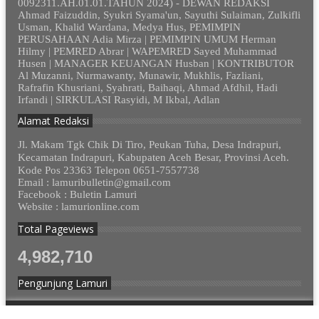
0092311.AH.01.01.TAHUN 2024) - DEWAN REDAKSI
Ahmad Faizuddin, Syukri Syama'un, Sayuthi Sulaiman, Zulkifli
Usman, Khalid Wardana, Medya Hus, PEMIMPIN
PERUSAHAAN Adia Mirza | PEMIMPIN UMUM Herman
Hilmy | PEMRED Abrar | WAPEMRED Sayed Muhammad
Husen | MANAGER KEUANGAN Husban | KONTRIBUTOR
Al Muzanni, Nurmawanty, Munawir, Mukhlis, Fazliani,
Rafrafin Khusriani, Syahrati, Baihaqi, Ahmad Afdhil, Hadi
Irfandi | SIRKULASI Rasyidi, M Ikbal, Adlan
Alamat Redaksi
Jl. Makam Tgk Chik Di Tiro, Peukan Tuha, Desa Indrapuri,
Kecamatan Indrapuri, Kabupaten Aceh Besar, Provinsi Aceh.
Kode Pos 23363 Telepon 0651-7557738
Email : lamuribulletin@gmail.com
Facebook : Buletin Lamuri
Website : lamurionline.com
Total Pageviews
4,982,710
Pengunjung Lamuri
© 2012 - 2023. Lamurionline.com - Semua Hak Dilindungi.