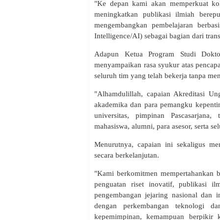
"Ke depan kami akan memperkuat kolab
meningkatkan publikasi ilmiah bereput
mengembangkan pembelajaran berbasis t
Intelligence/AI) sebagai bagian dari tran
Adapun Ketua Program Studi Doktor
menyampaikan rasa syukur atas pencapa
seluruh tim yang telah bekerja tanpa men
"Alhamdulillah, capaian Akreditasi Un
akademika dan para pemangku kepenti
universitas, pimpinan Pascasarjana
mahasiswa, alumni, para asesor, serta s
Menurutnya, capaian ini sekaligus me
secara berkelanjutan.
"Kami berkomitmen mempertahankan bud
penguatan riset inovatif, publikasi i
pengembangan jejaring nasional dan in
dengan perkembangan teknologi dan
kepemimpinan, kemampuan berpikir k