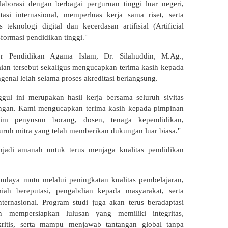
orasi dengan berbagai perguruan tinggi luar negeri,
asi internasional, memperluas kerja sama riset, serta
eknologi digital dan kecerdasan artifisial (Artificial
sformasi pendidikan tinggi."
 Pendidikan Agama Islam, Dr. Silahuddin, M.Ag.,
ian tersebut sekaligus mengucapkan terima kasih kepada
genal lelah selama proses akreditasi berlangsung.
ggul ini merupakan hasil kerja bersama seluruh sivitas
ngan. Kami mengucapkan terima kasih kepada pimpinan
, tim penyusun borang, dosen, tenaga kependidikan,
eluruh mitra yang telah memberikan dukungan luar biasa."
njadi amanah untuk terus menjaga kualitas pendidikan
aya mutu melalui peningkatan kualitas pembelajaran,
lmiah bereputasi, pengabdian kepada masyarakat, serta
ternasional. Program studi juga akan terus beradaptasi
 mempersiapkan lulusan yang memiliki integritas,
ritis, serta mampu menjawab tantangan global tanpa