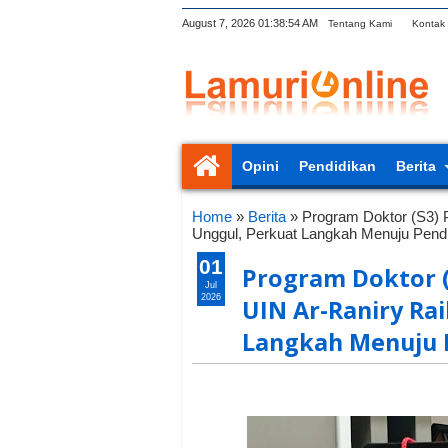
August 7, 2026
01:38:55 AM
Tentang Kami
Kontak
Opini
Pendidikan
Berita
Home
»
Berita
»
Program Doktor (S3) 
Unggul, Perkuat Langkah Menuju Pendi
01
Program Doktor (
Jul
2026
UIN Ar-Raniry Rai
Langkah Menuju P