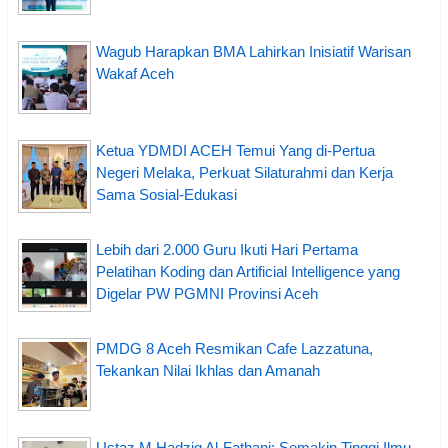
Wagub Harapkan BMA Lahirkan Inisiatif Warisan
Wakaf Aceh
Ketua YDMDI ACEH Temui Yang di-Pertua
Negeri Melaka, Perkuat Silaturahmi dan Kerja
Sama Sosial-Edukasi
Lebih dari 2.000 Guru Ikuti Hari Pertama
Pelatihan Koding dan Artificial Intelligence yang
Digelar PW PGMNI Provinsi Aceh
PMDG 8 Aceh Resmikan Cafe Lazzatuna,
Tekankan Nilai Ikhlas dan Amanah
Ustaz M Hadziq Al-Fathani: Semakin Tinggi Ilmu,