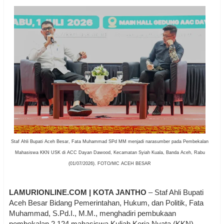
Staf Ahli Bupati Aceh Besar, Fata Muhammad SPd MM menjadi narasumber pada Pembekalan
Mahasiswa KKN USK di ACC Dayan Dawood, Kecamatan Syiah Kuala, Banda Aceh, Rabu
(01/07/2026). FOTO/MC ACEH BESAR
LAMURIONLINE.COM | KOTA JANTHO
– Staf Ahli Bupati
Aceh Besar Bidang Pemerintahan, Hukum, dan Politik, Fata
Muhammad, S.Pd.I., M.M., menghadiri pembukaan
pembekalan 2.124 mahasiswa Kuliah Kerja Nyata (KKN)