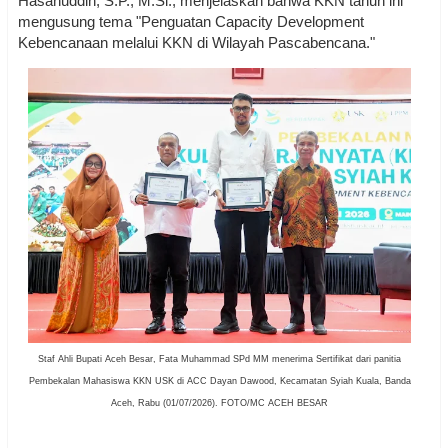
Hasanuddin, S.P., M.Si., menjelaskan bahwa KKN tahun ini
mengusung tema "Penguatan Capacity Development
Kebencanaan melalui KKN di Wilayah Pascabencana."
Staf Ahli Bupati Aceh Besar, Fata Muhammad SPd MM menerima Sertifikat dari panitia
Pembekalan Mahasiswa KKN USK di ACC Dayan Dawood, Kecamatan Syiah Kuala, Banda
Aceh, Rabu (01/07/2026). FOTO/MC ACEH BESAR