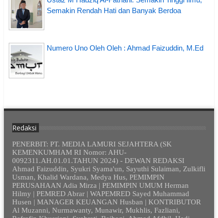
Semakin Rendah Hati dan Banyak Berdoa
Numero Uno Oleh Oleh : Ahmad Faizuddin, M.Ed
Redaksi
PENERBIT: PT. MEDIA LAMURI SEJAHTERA (SK
KEMENKUMHAM RI Nomor: AHU-
0092311.AH.01.01.TAHUN 2024) - DEWAN REDAKSI
Ahmad Faizuddin, Syukri Syama'un, Sayuthi Sulaiman, Zulkifli
Usman, Khalid Wardana, Medya Hus, PEMIMPIN
PERUSAHAAN Adia Mirza | PEMIMPIN UMUM Herman
Hilmy | PEMRED Abrar | WAPEMRED Sayed Muhammad
Husen | MANAGER KEUANGAN Husban | KONTRIBUTOR
Al Muzanni, Nurmawanty, Munawir, Mukhlis, Fazliani,