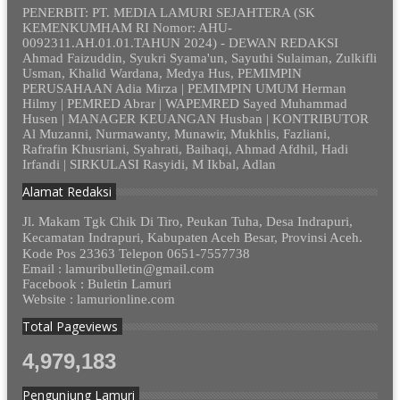
PENERBIT: PT. MEDIA LAMURI SEJAHTERA (SK
KEMENKUMHAM RI Nomor: AHU-
0092311.AH.01.01.TAHUN 2024) - DEWAN REDAKSI
Ahmad Faizuddin, Syukri Syama'un, Sayuthi Sulaiman, Zulkifli
Usman, Khalid Wardana, Medya Hus, PEMIMPIN
PERUSAHAAN Adia Mirza | PEMIMPIN UMUM Herman
Hilmy | PEMRED Abrar | WAPEMRED Sayed Muhammad
Husen | MANAGER KEUANGAN Husban | KONTRIBUTOR
Al Muzanni, Nurmawanty, Munawir, Mukhlis, Fazliani,
Rafrafin Khusriani, Syahrati, Baihaqi, Ahmad Afdhil, Hadi
Irfandi | SIRKULASI Rasyidi, M Ikbal, Adlan
Alamat Redaksi
Jl. Makam Tgk Chik Di Tiro, Peukan Tuha, Desa Indrapuri,
Kecamatan Indrapuri, Kabupaten Aceh Besar, Provinsi Aceh.
Kode Pos 23363 Telepon 0651-7557738
Email : lamuribulletin@gmail.com
Facebook : Buletin Lamuri
Website : lamurionline.com
Total Pageviews
4,979,183
Pengunjung Lamuri