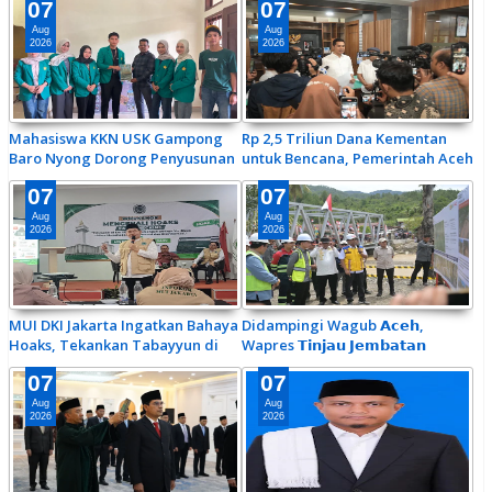
07
07
Aug
Aug
2026
2026
Mahasiswa KKN USK Gampong
Rp 2,5 Triliun Dana Kementan
Baro Nyong Dorong Penyusunan
untuk Bencana, Pemerintah Aceh
Qanun Gampong Tanggap Siaga
kelola Rp 9,7 Miliar
07
07
Bencana
Aug
Aug
2026
2026
MUI DKI Jakarta Ingatkan Bahaya
Didampingi Wagub 𝗔𝗰𝗲𝗵,
Hoaks, Tekankan Tabayyun di
Wapres 𝗧𝗶𝗻𝗷𝗮𝘂 𝗝𝗲𝗺𝗯𝗮𝘁𝗮𝗻
Era AI
𝗟𝘂𝗺𝘂𝘁 𝗱𝗮𝗻 𝗝𝗲𝗺𝗯𝗮𝘁𝗮𝗻
07
07
𝗞𝗲𝗻𝗱𝗮𝘄𝗶
Aug
Aug
2026
2026