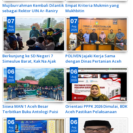
Mujiburrahman Kembali Dilantik
Empat Kriteria Mukmin yang
sebagai Rektor UIN Ar-Raniry
Mukhbitin
Periode Kedua 2026–2030
07
07
Aug
Aug
2026
2026
Berkunjung ke SD Negeri 7
POLIVEN Jajaki Kerja Sama
Simeulue Barat, Kak Na Ajak
dengan Dinas Pertanian Aceh
Siswa Gemar Makan Ikan
Besar, Siapkan Program
06
06
Penguatan SDM Pertanian
Aug
Aug
2026
2026
Siswa MAN 1 Aceh Besar
Orientasi PPPK 2026 Dimulai, BDK
Terbitkan Buku Antologi Puisi
Aceh Pastikan Pelaksanaan
Jejak di Tanah Rencong
Akurat dan Berintegritas
06
06
Aug
Aug
2026
2026