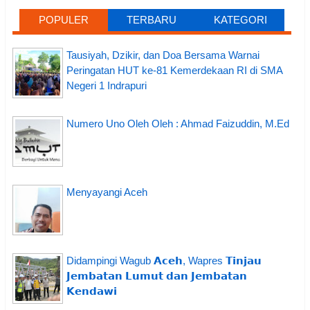
POPULER
TERBARU
KATEGORI
Tausiyah, Dzikir, dan Doa Bersama Warnai
Peringatan HUT ke-81 Kemerdekaan RI di SMA
Negeri 1 Indrapuri
Numero Uno Oleh Oleh : Ahmad Faizuddin, M.Ed
Menyayangi Aceh
Didampingi Wagub 𝗔𝗰𝗲𝗵, Wapres 𝗧𝗶𝗻𝗷𝗮𝘂
𝗝𝗲𝗺𝗯𝗮𝘁𝗮𝗻 𝗟𝘂𝗺𝘂𝘁 𝗱𝗮𝗻 𝗝𝗲𝗺𝗯𝗮𝘁𝗮𝗻
𝗞𝗲𝗻𝗱𝗮𝘄𝗶