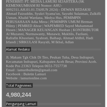
PENERBIT: PT. MEDIA LAMURI SEJAHTERA (SK
KEMENKUMHAM RI Nomor: AHU-
0092311.AH.01.01.TAHUN 2024) - DEWAN REDAKSI
Ahmad Faizuddin, Syukri Syama'un, Sayuthi Sulaiman, Zulkifli
Usman, Khalid Wardana, Medya Hus, PEMIMPIN
PERUSAHAAN Adia Mirza | PEMIMPIN UMUM Herman
Hilmy | PEMRED Abrar | WAPEMRED Sayed Muhammad
Husen | MANAGER KEUANGAN Husban | KONTRIBUTOR
Al Muzanni, Nurmawanty, Munawir, Mukhlis, Fazliani,
Rafrafin Khusriani, Syahrati, Baihaqi, Ahmad Afdhil, Hadi
Irfandi | SIRKULASI Rasyidi, M Ikbal, Adlan
Alamat Redaksi
Jl. Makam Tgk Chik Di Tiro, Peukan Tuha, Desa Indrapuri,
Kecamatan Indrapuri, Kabupaten Aceh Besar, Provinsi Aceh.
Kode Pos 23363 Telepon 0651-7557738
Email : lamuribulletin@gmail.com
Facebook : Buletin Lamuri
Website : lamurionline.com
Total Pageviews
4,980,244
Pengunjung Lamuri