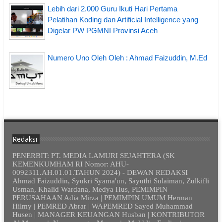
Lebih dari 2.000 Guru Ikuti Hari Pertama
Pelatihan Koding dan Artificial Intelligence yang
Digelar PW PGMNI Provinsi Aceh
Numero Uno Oleh Oleh : Ahmad Faizuddin, M.Ed
Redaksi
PENERBIT: PT. MEDIA LAMURI SEJAHTERA (SK
KEMENKUMHAM RI Nomor: AHU-
0092311.AH.01.01.TAHUN 2024) - DEWAN REDAKSI
Ahmad Faizuddin, Syukri Syama'un, Sayuthi Sulaiman, Zulkifli
Usman, Khalid Wardana, Medya Hus, PEMIMPIN
PERUSAHAAN Adia Mirza | PEMIMPIN UMUM Herman
Hilmy | PEMRED Abrar | WAPEMRED Sayed Muhammad
Husen | MANAGER KEUANGAN Husban | KONTRIBUTOR