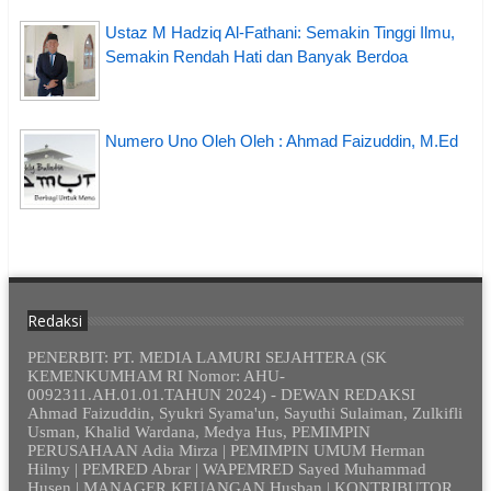
Ustaz M Hadziq Al-Fathani: Semakin Tinggi Ilmu,
Semakin Rendah Hati dan Banyak Berdoa
Numero Uno Oleh Oleh : Ahmad Faizuddin, M.Ed
Redaksi
PENERBIT: PT. MEDIA LAMURI SEJAHTERA (SK
KEMENKUMHAM RI Nomor: AHU-
0092311.AH.01.01.TAHUN 2024) - DEWAN REDAKSI
Ahmad Faizuddin, Syukri Syama'un, Sayuthi Sulaiman, Zulkifli
Usman, Khalid Wardana, Medya Hus, PEMIMPIN
PERUSAHAAN Adia Mirza | PEMIMPIN UMUM Herman
Hilmy | PEMRED Abrar | WAPEMRED Sayed Muhammad
Husen | MANAGER KEUANGAN Husban | KONTRIBUTOR