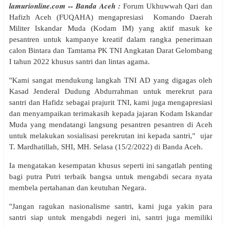
lamurionline.com -- Banda Aceh :
Forum Ukhuwwah Qari dan
Hafizh Aceh (FUQAHA) mengapresiasi Komando Daerah
Militer Iskandar Muda (Kodam IM) yang aktif masuk ke
pesantren untuk kampanye kreatif dalam rangka penerimaan
calon Bintara dan Tamtama PK TNI Angkatan Darat Gelombang
I tahun 2022 khusus santri dan lintas agama.
"Kami sangat mendukung langkah TNI AD yang digagas oleh
Kasad Jenderal Dudung Abdurrahman untuk merekrut para
santri dan Hafidz sebagai prajurit TNI, kami juga mengapresiasi
dan menyampaikan terimakasih kepada jajaran Kodam Iskandar
Muda yang mendatangi langsung pesantren pesantren di Aceh
untuk melakukan sosialisasi perekrutan ini kepada santri," ujar
T. Mardhatillah, SHI, MH. Selasa (15/2/2022) di Banda Aceh.
Ia mengatakan kesempatan khusus seperti ini sangatlah penting
bagi putra Putri terbaik bangsa untuk mengabdi secara nyata
membela pertahanan dan keutuhan Negara.
"Jangan ragukan nasionalisme santri, kami juga yakin para
santri siap untuk mengabdi negeri ini, santri juga memiliki