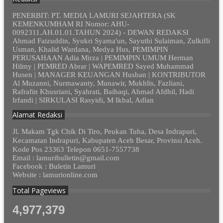
PENERBIT: PT. MEDIA LAMURI SEJAHTERA (SK
KEMENKUMHAM RI Nomor: AHU-
0092311.AH.01.01.TAHUN 2024) - DEWAN REDAKSI
Ahmad Faizuddin, Syukri Syama'un, Sayuthi Sulaiman, Zulkifli
Usman, Khalid Wardana, Medya Hus, PEMIMPIN
PERUSAHAAN Adia Mirza | PEMIMPIN UMUM Herman
Hilmy | PEMRED Abrar | WAPEMRED Sayed Muhammad
Husen | MANAGER KEUANGAN Husban | KONTRIBUTOR
Al Muzanni, Nurmawanty, Munawir, Mukhlis, Fazliani,
Rafrafin Khusriani, Syahrati, Baihaqi, Ahmad Afdhil, Hadi
Irfandi | SIRKULASI Rasyidi, M Ikbal, Adlan
Alamat Redaksi
Jl. Makam Tgk Chik Di Tiro, Peukan Tuha, Desa Indrapuri,
Kecamatan Indrapuri, Kabupaten Aceh Besar, Provinsi Aceh.
Kode Pos 23363 Telepon 0651-7557738
Email : lamuribulletin@gmail.com
Facebook : Buletin Lamuri
Website : lamurionline.com
Total Pageviews
4,977,379