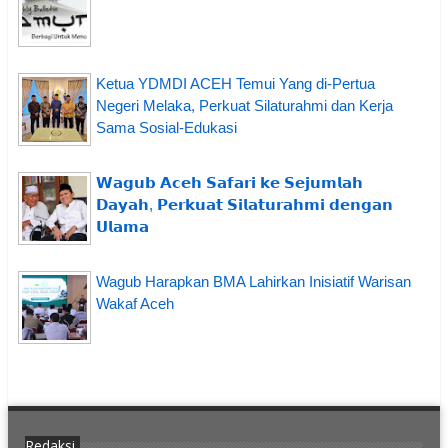
Ketua YDMDI ACEH Temui Yang di-Pertua
Negeri Melaka, Perkuat Silaturahmi dan Kerja
Sama Sosial-Edukasi
𝗪𝗮𝗴𝘂𝗯 𝗔𝗰𝗲𝗵 𝗦𝗮𝗳𝗮𝗿𝗶 𝗸𝗲 𝗦𝗲𝗷𝘂𝗺𝗹𝗮𝗵
𝗗𝗮𝘆𝗮𝗵, 𝗣𝗲𝗿𝗸𝘂𝗮𝘁 𝗦𝗶𝗹𝗮𝘁𝘂𝗿𝗮𝗵𝗺𝗶 𝗱𝗲𝗻𝗴𝗮𝗻
𝗨𝗹𝗮𝗺𝗮
Wagub Harapkan BMA Lahirkan Inisiatif Warisan
Wakaf Aceh
Redaksi