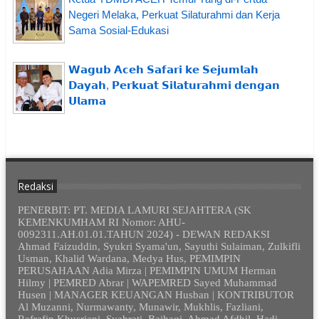
Negeri Melaka, Perkuat Silaturahmi dan Kerja
Sama Sosial-Edukasi
𝗪𝗮𝗴𝘂𝗯 𝗔𝗰𝗲𝗵 𝗦𝗮𝗳𝗮𝗿𝗶 𝗸𝗲 𝗦𝗲𝗷𝘂𝗺𝗹𝗮𝗵
𝗗𝗮𝘆𝗮𝗵, 𝗣𝗲𝗿𝗸𝘂𝗮𝘁 𝗦𝗶𝗹𝗮𝘁𝘂𝗿𝗮𝗵𝗺𝗶 𝗱𝗲𝗻𝗴𝗮𝗻
𝗨𝗹𝗮𝗺𝗮
Redaksi
PENERBIT: PT. MEDIA LAMURI SEJAHTERA (SK
KEMENKUMHAM RI Nomor: AHU-
0092311.AH.01.01.TAHUN 2024) - DEWAN REDAKSI
Ahmad Faizuddin, Syukri Syama'un, Sayuthi Sulaiman, Zulkifli
Usman, Khalid Wardana, Medya Hus, PEMIMPIN
PERUSAHAAN Adia Mirza | PEMIMPIN UMUM Herman
Hilmy | PEMRED Abrar | WAPEMRED Sayed Muhammad
Husen | MANAGER KEUANGAN Husban | KONTRIBUTOR
Al Muzanni, Nurmawanty, Munawir, Mukhlis, Fazliani,
Rafrafin Khusriani, Syahrati, Baihaqi, Ahmad Afdhil, Hadi