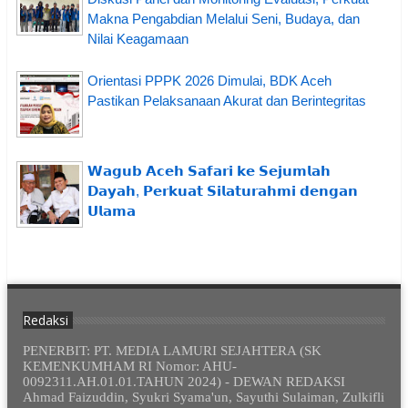
Makna Pengabdian Melalui Seni, Budaya, dan
Nilai Keagamaan
Orientasi PPPK 2026 Dimulai, BDK Aceh
Pastikan Pelaksanaan Akurat dan Berintegritas
𝗪𝗮𝗴𝘂𝗯 𝗔𝗰𝗲𝗵 𝗦𝗮𝗳𝗮𝗿𝗶 𝗸𝗲 𝗦𝗲𝗷𝘂𝗺𝗹𝗮𝗵
𝗗𝗮𝘆𝗮𝗵, 𝗣𝗲𝗿𝗸𝘂𝗮𝘁 𝗦𝗶𝗹𝗮𝘁𝘂𝗿𝗮𝗵𝗺𝗶 𝗱𝗲𝗻𝗴𝗮𝗻
𝗨𝗹𝗮𝗺𝗮
Redaksi
PENERBIT: PT. MEDIA LAMURI SEJAHTERA (SK
KEMENKUMHAM RI Nomor: AHU-
0092311.AH.01.01.TAHUN 2024) - DEWAN REDAKSI
Ahmad Faizuddin, Syukri Syama'un, Sayuthi Sulaiman, Zulkifli