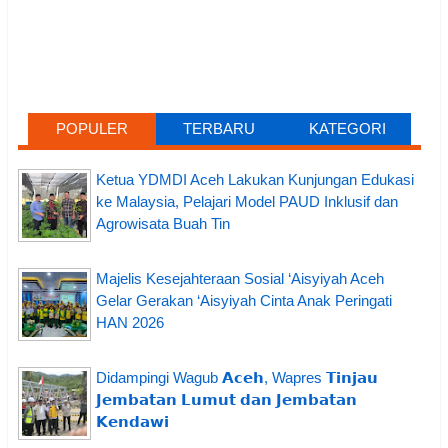
POPULER
TERBARU
KATEGORI
Ketua YDMDI Aceh Lakukan Kunjungan Edukasi
ke Malaysia, Pelajari Model PAUD Inklusif dan
Agrowisata Buah Tin
Majelis Kesejahteraan Sosial ‘Aisyiyah Aceh
Gelar Gerakan ‘Aisyiyah Cinta Anak Peringati
HAN 2026
Didampingi Wagub 𝗔𝗰𝗲𝗵, Wapres 𝗧𝗶𝗻𝗷𝗮𝘂
𝗝𝗲𝗺𝗯𝗮𝘁𝗮𝗻 𝗟𝘂𝗺𝘂𝘁 𝗱𝗮𝗻 𝗝𝗲𝗺𝗯𝗮𝘁𝗮𝗻
𝗞𝗲𝗻𝗱𝗮𝘄𝗶