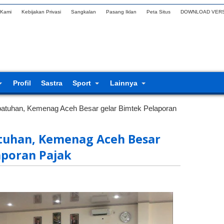
 Kami
Kebijakan Privasi
Sangkalan
Pasang Iklan
Peta Situs
DOWNLOAD VERS
Profil
Sastra
Sport
Lainnya
patuhan, Kemenag Aceh Besar gelar Bimtek Pelaporan
tuhan, Kemenag Aceh Besar
aporan Pajak