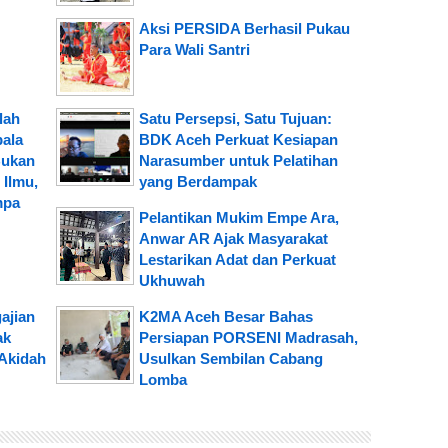
Aksi PERSIDA Berhasil Pukau
Para Wali Santri
lah
Satu Persepsi, Satu Tujuan:
pala
BDK Aceh Perkuat Kesiapan
Bukan
Narasumber untuk Pelatihan
Ilmu,
yang Berdampak
mpa
Pelantikan Mukim Empe Ara,
Anwar AR Ajak Masyarakat
Lestarikan Adat dan Perkuat
Ukhuwah
ajian
K2MA Aceh Besar Bahas
ak
Persiapan PORSENI Madrasah,
Akidah
Usulkan Sembilan Cabang
Lomba