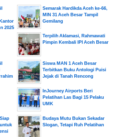
il
Semarak Hardikda Aceh ke-66,
MIN 31 Aceh Besar Tampil
Kantor
Gemilang
n 2025
Terpilih Aklamasi, Rahmawati
Pimpin Kembali IPI Aceh Besar
il
Siswa MAN 1 Aceh Besar
i
Terbitkan Buku Antologi Puisi
rrahim
Jejak di Tanah Rencong
InJourney Airports Beri
Pelatihan Las Bagi 15 Pelaku
UMK
Siap
Budaya Mutu Bukan Sekadar
 untuk
Slogan, Tetapi Ruh Pelatihan
ensi