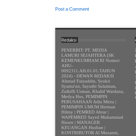
Post a Comment
Redaksi
PENERBIT: PT. MEDIA
LAMURI SEJAHTERA (SK
KEMENKUMHAM RI Nomor:
AHU-
0092311.AH.01.01.TAHUN
2024) - DEWAN REDAKSI
Ahmad Faizuddin, Syukri
Syama'un, Sayuthi Sulaiman,
Zulkifli Usman, Khalid Wardana,
Medya Hus, PEMIMPIN
PERUSAHAAN Adia Mirza |
PEMIMPIN UMUM Herman
Hilmy | PEMRED Abrar |
WAPEMRED Sayed Muhammad
Husen | MANAGER
KEUANGAN Husban |
KONTRIBUTOR Al Muzanni,