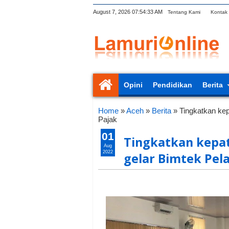
August 7, 2026
07:54:34 AM
Tentang Kami
Kontak
Opini
Pendidikan
Berita
Home
»
Aceh
»
Berita
»
Tingkatkan ke
Pajak
01
Tingkatkan kepa
Aug
2022
gelar Bimtek Pel