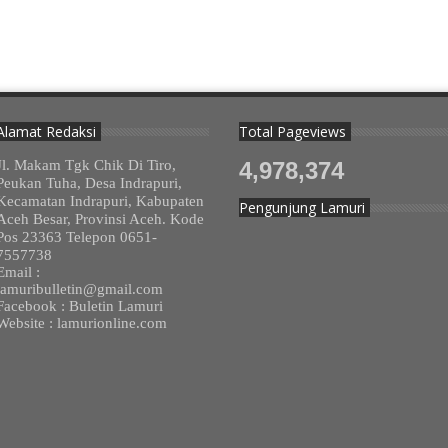
Alamat Redaksi
Total Pageviews
Jl. Makam Tgk Chik Di Tiro,
4,978,374
Peukan Tuha, Desa Indrapuri,
Kecamatan Indrapuri, Kabupaten
Pengunjung Lamuri
Aceh Besar, Provinsi Aceh. Kode
Pos 23363 Telepon 0651-
7557738
Email :
lamuribulletin@gmail.com
Facebook : Buletin Lamuri
Website : lamurionline.com