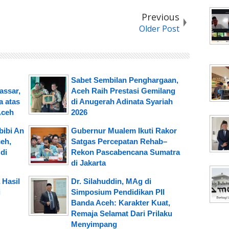
Previous
Older Post
Sabet Sembilan Penghargaan,
assar,
Aceh Raih Prestasi Gemilang
 atas
di Anugerah Adinata Syariah
Aceh
2026
ibi An
Gubernur Mualem Ikuti Rakor
eh,
Satgas Percepatan Rehab–
di
Rekon Pascabencana Sumatra
di Jakarta
 Hasil
Dr. Silahuddin, MAg di
i
Simposium Pendidikan PII
Banda Aceh: Karakter Kuat,
Remaja Selamat Dari Prilaku
Menyimpang