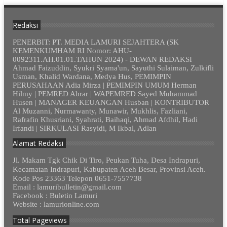
Redaksi
PENERBIT: PT. MEDIA LAMURI SEJAHTERA (SK
KEMENKUMHAM RI Nomor: AHU-
0092311.AH.01.01.TAHUN 2024) - DEWAN REDAKSI
Ahmad Faizuddin, Syukri Syama'un, Sayuthi Sulaiman, Zulkifli
Usman, Khalid Wardana, Medya Hus, PEMIMPIN
PERUSAHAAN Adia Mirza | PEMIMPIN UMUM Herman
Hilmy | PEMRED Abrar | WAPEMRED Sayed Muhammad
Husen | MANAGER KEUANGAN Husban | KONTRIBUTOR
Al Muzanni, Nurmawanty, Munawir, Mukhlis, Fazliani,
Rafrafin Khusriani, Syahrati, Baihaqi, Ahmad Afdhil, Hadi
Irfandi | SIRKULASI Rasyidi, M Ikbal, Adlan
Alamat Redaksi
Jl. Makam Tgk Chik Di Tiro, Peukan Tuha, Desa Indrapuri,
Kecamatan Indrapuri, Kabupaten Aceh Besar, Provinsi Aceh.
Kode Pos 23363 Telepon 0651-7557738
Email : lamuribulletin@gmail.com
Facebook : Buletin Lamuri
Website : lamurionline.com
Total Pageviews