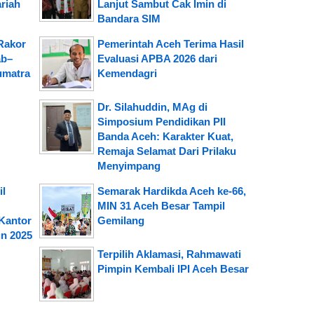
riah
Lanjut Sambut Cak Imin di
Bandara SIM
Rakor
Pemerintah Aceh Terima Hasil
ab–
Evaluasi APBA 2026 dari
umatra
Kemendagri
Dr. Silahuddin, MAg di
Simposium Pendidikan PII
Banda Aceh: Karakter Kuat,
Remaja Selamat Dari Prilaku
Menyimpang
il
Semarak Hardikda Aceh ke-66,
MIN 31 Aceh Besar Tampil
Kantor
Gemilang
n 2025
Terpilih Aklamasi, Rahmawati
Pimpin Kembali IPI Aceh Besar