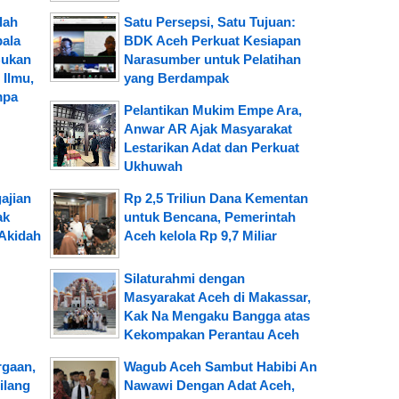
lah
Satu Persepsi, Satu Tujuan:
pala
BDK Aceh Perkuat Kesiapan
Bukan
Narasumber untuk Pelatihan
Ilmu,
yang Berdampak
mpa
Pelantikan Mukim Empe Ara,
Anwar AR Ajak Masyarakat
Lestarikan Adat dan Perkuat
Ukhuwah
ajian
Rp 2,5 Triliun Dana Kementan
ak
untuk Bencana, Pemerintah
Akidah
Aceh kelola Rp 9,7 Miliar
Silaturahmi dengan
Masyarakat Aceh di Makassar,
Kak Na Mengaku Bangga atas
Kekompakan Perantau Aceh
rgaan,
Wagub Aceh Sambut Habibi An
ilang
Nawawi Dengan Adat Aceh,