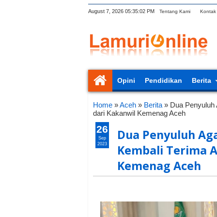
August 7, 2026
05:35:03 PM
Tentang Kami
Kontak
Opini
Pendidikan
Berita
Home
»
Aceh
»
Berita
»
Dua Penyuluh 
dari Kakanwil Kemenag Aceh
26
Dua Penyuluh Ag
Sep
2023
Kembali Terima A
Kemenag Aceh