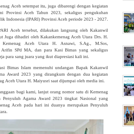
enag Aceh setempat itu, juga dibarengi dengan kegiatan
ami Provinsi Aceh Tahun 2023, sekaligus pengukuhan
k Indonesia (IPARI) Provinsi Aceh periode 2023 - 2027.
ARI Aceh tersebut, dilakukan langsung oleh Kakanwil
ut Juga dihadiri oleh Kakankemenag Aceh Utara Drs. H.
m Kemenag Aceh Utara H. Asnawi, S.Ag., M.Sos,
rifin SPd MA, dan para Kasi Bimas yang sekaligus
 para sang juara yang ikut diapresiasi kali ini.
Kasi Bimas Islam memenuhi undangan Bapak Kakanwil
gama Award 2023 yang dirangkum dengan dua kegiatan
ag Aceh Utara H. Maiyusri saat dijumpai oleh media ini.
banggaan bagi kami, lanjut orang nomor satu di Kemenag
ra Penyuluh Agama Award 2023 tingkat Nasional yang
emenag Aceh pada hari ini duanya merupakan Penyuluh
tara.