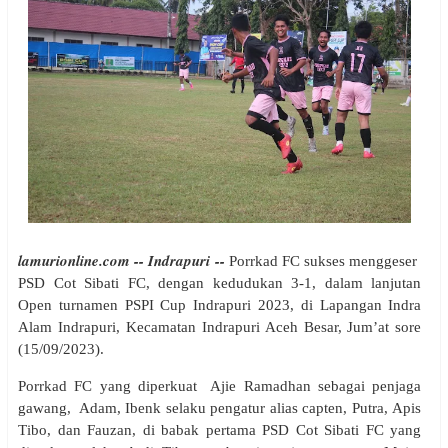
lamurionline.com -- Indrapuri --
Porrkad
FC sukses menggeser
PSD Cot Sibati
FC,
dengan kedudukan
3
-
1
, dalam lanjutan
Open
turnamen
PSPI Cup Indrapuri 2023
, di Lapangan
Indra
Alam Indrapuri
,
Kecamatan Indrapuri
Aceh Besar,
Jum’at
sore
(1
5
/0
9
/
2023
).
Porrkad
FC yang diperkuat
A
jie
R
amadhan
sebagai penjaga
gawang
,
A
dam,
I
benk
selaku pengatur alias capten
,
P
utra,
A
pis
T
ibo, dan
F
auzan
, di babak pertama PSD Cot Sibati FC yang