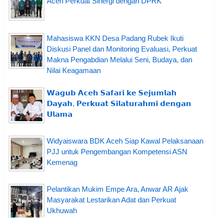
Aceh Perkuat Sinergi dengan DPRK
Mahasiswa KKN Desa Padang Rubek Ikuti
Diskusi Panel dan Monitoring Evaluasi, Perkuat
Makna Pengabdian Melalui Seni, Budaya, dan
Nilai Keagamaan
𝗪𝗮𝗴𝘂𝗯 𝗔𝗰𝗲𝗵 𝗦𝗮𝗳𝗮𝗿𝗶 𝗸𝗲 𝗦𝗲𝗷𝘂𝗺𝗹𝗮𝗵
𝗗𝗮𝘆𝗮𝗵, 𝗣𝗲𝗿𝗸𝘂𝗮𝘁 𝗦𝗶𝗹𝗮𝘁𝘂𝗿𝗮𝗵𝗺𝗶 𝗱𝗲𝗻𝗴𝗮𝗻
𝗨𝗹𝗮𝗺𝗮
Widyaiswara BDK Aceh Siap Kawal Pelaksanaan
PJJ untuk Pengembangan Kompetensi ASN
Kemenag
Pelantikan Mukim Empe Ara, Anwar AR Ajak
Masyarakat Lestarikan Adat dan Perkuat
Ukhuwah