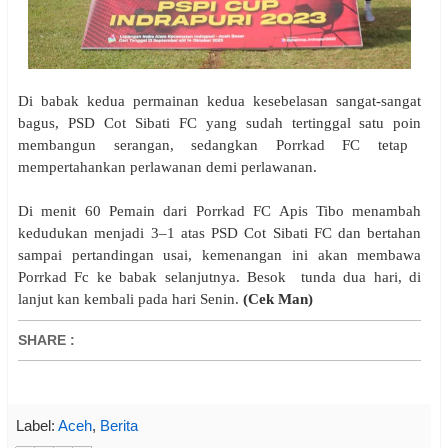
Di babak kedua permainan
kedua kesebelasan
sangat-sangat
bagus,
PSD Cot Sibati FC yang sudah tertinggal satu poin
membangun serangan, sedangkan
Porrkad
FC tetap
mempertahankan perlawanan demi perlawanan.
Di menit
60
Pemain dari Porrkad FC Apis Tibo menambah
kedudukan menjadi 3–1 atas PSD Cot Sibati FC dan
bertahan
sampai pertandingan usai, kemenangan ini akan membawa
Porrkad Fc ke babak selanjutnya.
Besok tunda dua hari, di
lanjut kan kembali pada hari
S
enin.
(
Cek Man
)
SHARE
:
Label:
Aceh
,
Berita