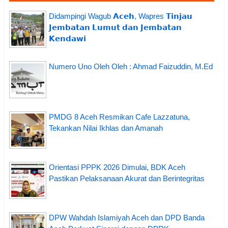
Didampingi Wagub 𝗔𝗰𝗲𝗵, Wapres 𝗧𝗶𝗻𝗷𝗮𝘂
𝗝𝗲𝗺𝗯𝗮𝘁𝗮𝗻 𝗟𝘂𝗺𝘂𝘁 𝗱𝗮𝗻 𝗝𝗲𝗺𝗯𝗮𝘁𝗮𝗻
𝗞𝗲𝗻𝗱𝗮𝘄𝗶
Numero Uno Oleh Oleh : Ahmad Faizuddin, M.Ed
PMDG 8 Aceh Resmikan Cafe Lazzatuna,
Tekankan Nilai Ikhlas dan Amanah
Orientasi PPPK 2026 Dimulai, BDK Aceh
Pastikan Pelaksanaan Akurat dan Berintegritas
DPW Wahdah Islamiyah Aceh dan DPD Banda