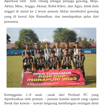
diperkuat oleh
A
rdi
T
ibang
sebagai penjaga gawang
,
M
ojo,
Akbar,
M
ina,
A
ngga,
A
kmal,
R
ohit
K
ibro, dan
A
gus
,
lebih dulu
unggul di menit ke 2 lewat pemain Akbar membobol gawang
yang di kawal Ajie Ramadhan,
dan mendapatka
n
aplus dari
penonton
.
Ketinggalan 1–0 anak –anak dari Porrkad FC yang
diperkuatkan oleh pemain – pemain handal seperti sang capten
Ibenk dan kawan – kawan langsung membangun serangan demi