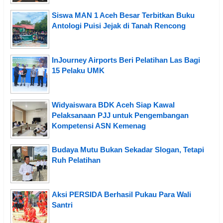
Siswa MAN 1 Aceh Besar Terbitkan Buku
Antologi Puisi Jejak di Tanah Rencong
InJourney Airports Beri Pelatihan Las Bagi
15 Pelaku UMK
Widyaiswara BDK Aceh Siap Kawal
Pelaksanaan PJJ untuk Pengembangan
Kompetensi ASN Kemenag
Budaya Mutu Bukan Sekadar Slogan, Tetapi
Ruh Pelatihan
Aksi PERSIDA Berhasil Pukau Para Wali
Santri