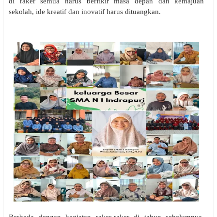
di raker semua harus berfikir masa depan dan kemajuan
sekolah, ide kreatif dan inovatif harus dituangkan.
Berbeda dengan kegiatan raker-raker di tahun sebelumnya,