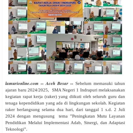
lamurionline.com -- Aceh Besar --
Sebelum
m
emasuki tahun
ajaran baru 2024/2025, SMA Negeri 1 Indrapuri melaksanakan
kegiatan rapat kerja (
r
aker) yang diikuti oleh seluruh guru dan
tenaga kependidikan
yang ada di lingkungan sekolah.
Kegiatan
r
aker berlangsung selama dua hari, dari tanggal 1 s.d.
2 Juli
2024 dengan mengusung tema ”Peningkatan Mutu Layanan
Pendidikan Melalui Implementasi Adab, Sinergi, dan Adaptasi
Teknologi”
.