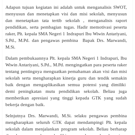
Adapun tujuan kegiatan ini adalah untuk
m
enganalisis SWOT,
menyusun dan menetapkan visi dan misi sekolah, menyusun
dan menetapkan tata tertib sekolah , menganalisis raport
pendidikan,
s
erta pembagian tugas.
Hadir memotivasi peserta
raker,
Plt. k
epala SMA Negeri 1 Indrapuri Ibu Wiwin Antariyani,
S.Pd., M.Pd. dan
p
engawas
p
embina Bapak Drs. Marwandi,
M.Si.
Dalam pembukaannya
Plt. k
epala SMA Negeri 1 Indrapuri, Ibu
Wiwin Antariyani, S.Pd., M.Pd. mengingatkan para peserta raker
tentang pentingnya menguatkan pemahaman akan
v
isi dan
m
isi
s
ekolah serta mengharapkan kinerja guru dan
t
endik semakin
baik dengan mengaplikasikan semua potensi yang dimiliki
demi peningkatan mutu pendidikan sekolah.
Beliau juga
memberikan apresiasi yang tinggi kepada GTK yang sudah
bekerja dengan baik.
Selnjutnya Drs. Marwandi, M.Si. selaku pengawas pembina
mengharapkan seluruh GTK dapat mendampingi Plt. kepala
sekolah dalam menjalankan program sekolah. Beliau berharap