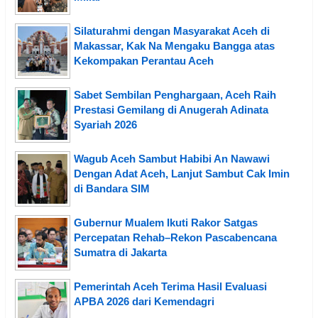
Silaturahmi dengan Masyarakat Aceh di
Makassar, Kak Na Mengaku Bangga atas
Kekompakan Perantau Aceh
Sabet Sembilan Penghargaan, Aceh Raih
Prestasi Gemilang di Anugerah Adinata
Syariah 2026
Wagub Aceh Sambut Habibi An Nawawi
Dengan Adat Aceh, Lanjut Sambut Cak Imin
di Bandara SIM
Gubernur Mualem Ikuti Rakor Satgas
Percepatan Rehab–Rekon Pascabencana
Sumatra di Jakarta
Pemerintah Aceh Terima Hasil Evaluasi
APBA 2026 dari Kemendagri