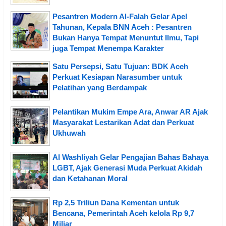
Pesantren Modern Al-Falah Gelar Apel
Tahunan, Kepala BNN Aceh : Pesantren
Bukan Hanya Tempat Menuntut Ilmu, Tapi
juga Tempat Menempa Karakter
Satu Persepsi, Satu Tujuan: BDK Aceh
Perkuat Kesiapan Narasumber untuk
Pelatihan yang Berdampak
Pelantikan Mukim Empe Ara, Anwar AR Ajak
Masyarakat Lestarikan Adat dan Perkuat
Ukhuwah
Al Washliyah Gelar Pengajian Bahas Bahaya
LGBT, Ajak Generasi Muda Perkuat Akidah
dan Ketahanan Moral
Rp 2,5 Triliun Dana Kementan untuk
Bencana, Pemerintah Aceh kelola Rp 9,7
Miliar