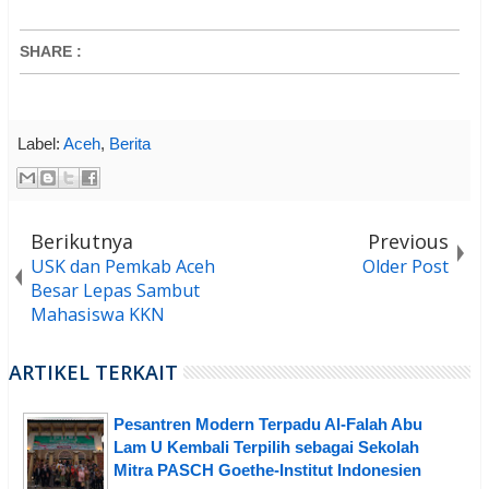
SHARE
:
Label:
Aceh
,
Berita
Berikutnya
Previous
USK dan Pemkab Aceh
Older Post
Besar Lepas Sambut
Mahasiswa KKN
ARTIKEL TERKAIT
Pesantren Modern Terpadu Al-Falah Abu
Lam U Kembali Terpilih sebagai Sekolah
Mitra PASCH Goethe-Institut Indonesien