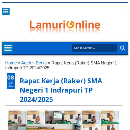
Home
»
Aceh
»
Berita
»
Rapat Kerja (Raker) SMA Negeri 1
Indrapuri TP 2024/2025
08
Rapat Kerja (Raker) SMA
Jul
2024
Negeri 1 Indrapuri TP
2024/2025