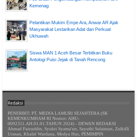
Kemenag
Pelantikan Mukim Empe Ara, Anwar AR Ajak
Masyarakat Lestarikan Adat dan Perkuat
Ukhuwah
Siswa MAN 1 Aceh Besar Terbitkan Buku
Antologi Puisi Jejak di Tanah Rencong
Redaksi
PENERBIT: PT. MEDIA LAMURI SEJAHTERA (SK
KEMENKUMHAM RI Nomor: AHU-
0092311.AH.01.01.TAHUN 2024) - DEWAN REDAKSI
Ahmad Faizuddin, Syukri Syama'un, Sayuthi Sulaiman, Zulkifli
Usman, Khalid Wardana, Medya Hus, PEMIMPIN