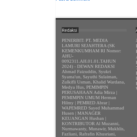
Redaksi
PENERBIT: PT. MEDIA
LAMURI SEJAHTERA (SK
KEMENKUMHAM RI Nomor:
AHU-
0092311.AH.01.01.TAHUN
2024) - DEWAN REDAKSI
Ahmad Faizuddin, Syukri
Syama'un, Sayuthi Sulaiman,
Zulkifli Usman, Khalid Wardana,
Medya Hus, PEMIMPIN
PERUSAHAAN Adia Mirza |
PEMIMPIN UMUM Herman
Hilmy | PEMRED Abrar |
WAPEMRED Sayed Muhammad
Husen | MANAGER
KEUANGAN Husban |
KONTRIBUTOR Al Muzanni,
Nurmawanty, Munawir, Mukhlis,
Fazliani, Rafrafin Khusriani,