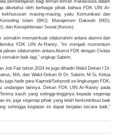
edia pembelajaran bagi teman-teman mahasiswa dalam
uga diketahui oleh berbagai pihak bahwa FDK UIN Ar-
 kekhususan masing-masing, yaitu Komunikasi dan
 Konseling Islam (BKI); Manajemen Dakwah (MD);
, dan Kesejahteraan Sosial (Kesos).
tuk semakin memperkuat silaturrahmi antara alumni dan
ademika FDK UIN Ar-Raniry. "Ini menjadi momentum
jalinan silaturrahim antara Alumni FDK dengan Civitas
emakin baik lagi," ungkap Sabirin.
ob Fair tahun 2024 ini juga dihadiri Wakil Dekan I Dr.
irus, MA, dan Wakil Dekan III Dr. Sabirin, M.Si, Ketua
itu juga hadir para Kaprodi/Sekprodi se-lingkungan FDK,
u undangan lainnya. Dekan FDK UIN Ar-Raniry pada
erima kasih yang setinggi-tingginya kepada segenap
n ini, juga segenap pihak yang telah berkontribusi baik
g sehingga kegiatan ini dapat berjalan secara baik,"