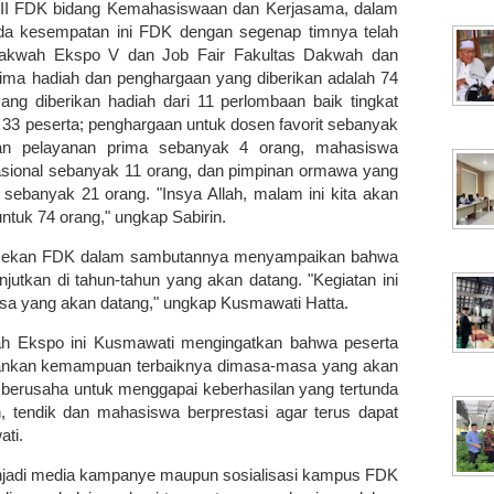
n III FDK bidang Kemahasiswaan dan Kerjasama, dalam
a kesempatan ini FDK dengan segenap timnya telah
Dakwah Ekspo V dan Job Fair Fakultas Dakwah dan
erima hadiah dan penghargaan yang diberikan adalah 74
ang diberikan hadiah dari 11 perlombaan baik tingkat
ah 33 peserta; penghargaan untuk dosen favorit sebanyak
gan pelayanan prima sebanyak 4 orang, mahasiswa
rnasional sebanyak 11 orang, dan pimpinan ormawa yang
sebanyak 21 orang. "Insya Allah, malam ini kita akan
tuk 74 orang," ungkap Sabirin.
u Dekan FDK dalam sambutannya menyampaikan bahwa
anjutkan di tahun-tahun yang akan datang. "Kegiatan ini
sa yang akan datang," ungkap Kusmawati Hatta.
 Ekspo ini Kusmawati mengingatkan bahwa peserta
ankan kemampuan terbaiknya dimasa-masa yang akan
berusaha untuk menggapai keberhasilan yang tertunda
, tendik dan mahasiswa berprestasi agar terus dapat
ati.
njadi media kampanye maupun sosialisasi kampus FDK