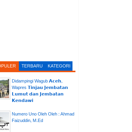
OPULER
TERBARU
KATEGORI
Didampingi Wagub 𝗔𝗰𝗲𝗵,
Wapres 𝗧𝗶𝗻𝗷𝗮𝘂 𝗝𝗲𝗺𝗯𝗮𝘁𝗮𝗻
𝗟𝘂𝗺𝘂𝘁 𝗱𝗮𝗻 𝗝𝗲𝗺𝗯𝗮𝘁𝗮𝗻
𝗞𝗲𝗻𝗱𝗮𝘄𝗶
Numero Uno Oleh Oleh : Ahmad
Faizuddin, M.Ed