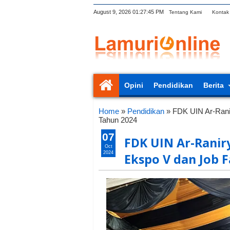
August 9, 2026
01:27:46 PM
Tentang Kami
Kontak
Opini
Pendidikan
Berita
Home
»
Pendidikan
»
FDK UIN Ar-Rani
Tahun 2024
07
FDK UIN Ar-Rani
Oct
2024
Ekspo V dan Job F