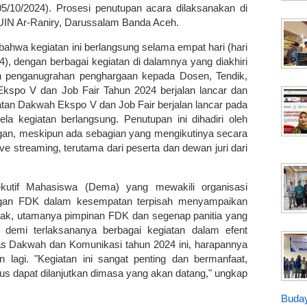
5/10/2024). Prosesi penutupan acara dilaksanakan di
UIN Ar-Raniry, Darussalam Banda Aceh.
ahwa kegiatan ini berlangsung selama empat hari (hari
), dengan berbagai kegiatan di dalamnya yang diakhiri
 penganugrahan penghargaan kepada Dosen, Tendik,
spo V dan Job Fair Tahun 2024 berjalan lancar dan
atan Dakwah Ekspo V dan Job Fair berjalan lancar pada
la kegiatan berlangsung. Penutupan ini dihadiri oleh
gan, meskipun ada sebagian yang mengikutinya secara
ve streaming, terutama dari peserta dan dewan juri dari
kutif Mahasiswa (Dema) yang mewakili organisasi
gan FDK dalam kesempatan terpisah menyampaikan
hak, utamanya pimpinan FDK dan segenap panitia yang
demi terlaksananya berbagai kegiatan dalam efent
s Dakwah dan Komunikasi tahun 2024 ini, harapannya
n lagi. "Kegiatan ini sangat penting dan bermanfaat,
s dapat dilanjutkan dimasa yang akan datang," ungkap
Buday