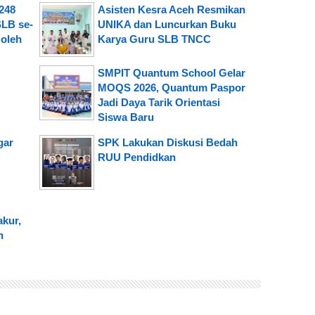
248
Asisten Kesra Aceh Resmikan
LB se-
UNIKA dan Luncurkan Buku
 oleh
Karya Guru SLB TNCC
SMPIT Quantum School Gelar
MOQS 2026, Quantum Paspor
Jadi Daya Tarik Orientasi
Siswa Baru
gar
SPK Lakukan Diskusi Bedah
RUU Pendidkan
akur,
h