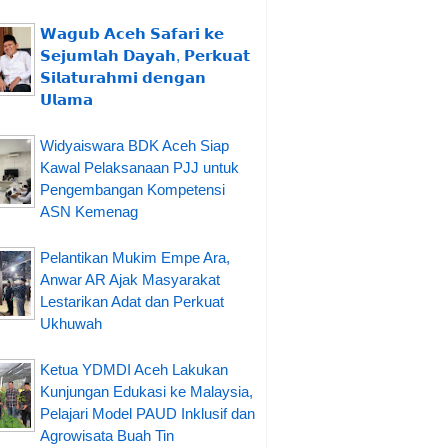
𝗪𝗮𝗴𝘂𝗯 𝗔𝗰𝗲𝗵 𝗦𝗮𝗳𝗮𝗿𝗶 𝗸𝗲
𝗦𝗲𝗷𝘂𝗺𝗹𝗮𝗵 𝗗𝗮𝘆𝗮𝗵, 𝗣𝗲𝗿𝗸𝘂𝗮𝘁
𝗦𝗶𝗹𝗮𝘁𝘂𝗿𝗮𝗵𝗺𝗶 𝗱𝗲𝗻𝗴𝗮𝗻
𝗨𝗹𝗮𝗺𝗮
Widyaiswara BDK Aceh Siap
Kawal Pelaksanaan PJJ untuk
Pengembangan Kompetensi
ASN Kemenag
Pelantikan Mukim Empe Ara,
Anwar AR Ajak Masyarakat
Lestarikan Adat dan Perkuat
Ukhuwah
Ketua YDMDI Aceh Lakukan
Kunjungan Edukasi ke Malaysia,
Pelajari Model PAUD Inklusif dan
Agrowisata Buah Tin