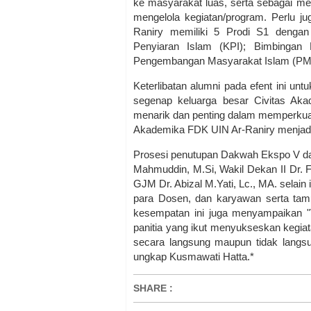
ke masyarakat luas, serta sebagai m
mengelola kegiatan/program. Perlu j
Raniry memiliki 5 Prodi S1 dengan
Penyiaran Islam (KPI); Bimbingan
Pengembangan Masyarakat Islam (PMI)
Keterlibatan alumni pada efent ini un
segenap keluarga besar Civitas Ak
menarik dan penting dalam memperkuat 
Akademika FDK UIN Ar-Raniry menjadi s
Prosesi penutupan Dakwah Ekspo V dan J
Mahmuddin, M.Si, Wakil Dekan II Dr. Fa
GJM Dr. Abizal M.Yati, Lc., MA. selain 
para Dosen, dan karyawan serta tam
kesempatan ini juga menyampaikan "T
panitia yang ikut menyukseskan kegiata
secara langsung maupun tidak langsun
ungkap Kusmawati Hatta.*
SHARE
: