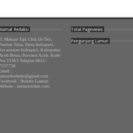
Alamat Redaksi
Total Pageviews
Jl. Makam Tgk Chik Di Tiro,
Pengunjung Lamuri
Peukan Tuha, Desa Indrapuri,
Kecamatan Indrapuri, Kabupaten
Aceh Besar, Provinsi Aceh. Kode
Pos 23363 Telepon 0651-
7557738
Email :
lamuribulletin@gmail.com
Facebook : Buletin Lamuri
Website : lamurionline.com