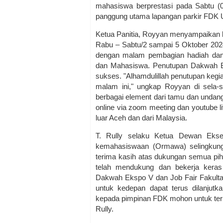
mahasiswa berprestasi pada Sabtu (0
panggung utama lapangan parkir FDK 
Ketua Panitia, Royyan menyampaikan b
Rabu – Sabtu/2 sampai 5 Oktober 2024
dengan malam pembagian hadiah dan
dan Mahasiswa. Penutupan Dakwah Ek
sukses. "Alhamdulillah penutupan kegi
malam ini," ungkap Royyan di sela-se
berbagai element dari tamu dan undan
online via zoom meeting dan youtube li
luar Aceh dan dari Malaysia.
T. Rully selaku Ketua Dewan Ekse
kemahasiswaan (Ormawa) selingkun
terima kasih atas dukungan semua pi
telah mendukung dan bekerja keras 
Dakwah Ekspo V dan Job Fair Fakulta
untuk kedepan dapat terus dilanjutka
kepada pimpinan FDK mohon untuk teru
Rully.