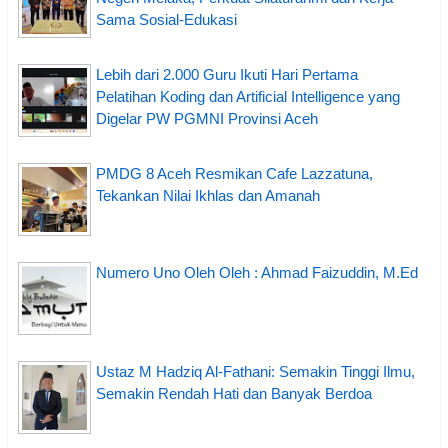
Sama Sosial-Edukasi
Lebih dari 2.000 Guru Ikuti Hari Pertama
Pelatihan Koding dan Artificial Intelligence yang
Digelar PW PGMNI Provinsi Aceh
PMDG 8 Aceh Resmikan Cafe Lazzatuna,
Tekankan Nilai Ikhlas dan Amanah
Numero Uno Oleh Oleh : Ahmad Faizuddin, M.Ed
Ustaz M Hadziq Al-Fathani: Semakin Tinggi Ilmu,
Semakin Rendah Hati dan Banyak Berdoa