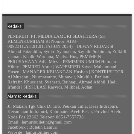
Redaksi
PENERBIT: PT. MEDIA LAMURI SEJAHTERA (SK
KEMENKUMHAM RI Nomor: AHU-
0092311.AH.01.01.TAHUN 2024) - DEWAN REDAKSI
Ahmad Faizuddin, Syukri Syama'un, Sayuthi Sulaiman, Zulkifli
Usman, Khalid Wardana, Medya Hus, PEMIMPIN
PERUSAHAAN Adia Mirza | PEMIMPIN UMUM Herman
Hilmy | PEMRED Abrar | WAPEMRED Sayed Muhammad
Husen | MANAGER KEUANGAN Husban | KONTRIBUTOR
Al Muzanni, Nurmawanty, Munawir, Mukhlis, Fazliani,
Rafrafin Khusriani, Syahrati, Baihaqi, Ahmad Afdhil, Hadi
Irfandi | SIRKULASI Rasyidi, M Ikbal, Adlan
Alamat Redaksi
Jl. Makam Tgk Chik Di Tiro, Peukan Tuha, Desa Indrapuri,
Kecamatan Indrapuri, Kabupaten Aceh Besar, Provinsi Aceh.
Kode Pos 23363 Telepon 0651-7557738
Email : lamuribulletin@gmail.com
Facebook : Buletin Lamuri
Website : lamurionline.com