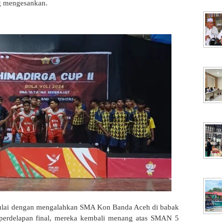
g mengesankan.
mulai dengan mengalahkan SMA Kon Banda Aceh di babak
 perdelapan final, mereka kembali menang atas SMAN 5