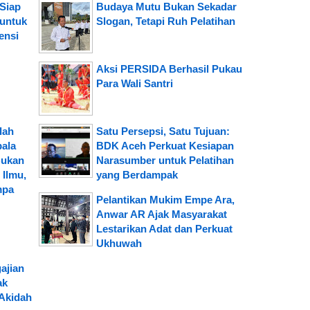
Siap
Budaya Mutu Bukan Sekadar
 untuk
Slogan, Tetapi Ruh Pelatihan
ensi
Aksi PERSIDA Berhasil Pukau
Para Wali Santri
lah
Satu Persepsi, Satu Tujuan:
pala
BDK Aceh Perkuat Kesiapan
Bukan
Narasumber untuk Pelatihan
Ilmu,
yang Berdampak
mpa
Pelantikan Mukim Empe Ara,
Anwar AR Ajak Masyarakat
Lestarikan Adat dan Perkuat
Ukhuwah
ajian
ak
Akidah