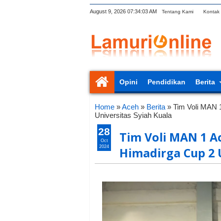
August 9, 2026
07:34:04 AM
Tentang Kami
Kontak
Opini
Pendidikan
Berita
Home
»
Aceh
»
Berita
»
Tim Voli MAN 
Universitas Syiah Kuala
28
Tim Voli MAN 1 Ac
Oct
2024
Himadirga Cup 2 U