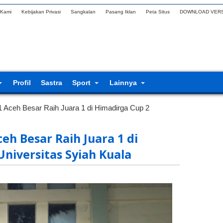
 Kami
Kebijakan Privasi
Sangkalan
Pasang Iklan
Peta Situs
DOWNLOAD VERS
Profil
Sastra
Sport
Lainnya
1 Aceh Besar Raih Juara 1 di Himadirga Cup 2
eh Besar Raih Juara 1 di
niversitas Syiah Kuala