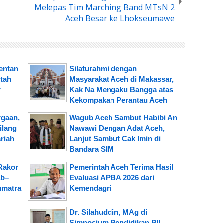
Melepas Tim Marching Band MTsN 2
Aceh Besar ke Lhokseumawe
mentan
Silaturahmi dengan
tah
Masyarakat Aceh di Makassar,
r
Kak Na Mengaku Bangga atas
Kekompakan Perantau Aceh
rgaan,
Wagub Aceh Sambut Habibi An
ilang
Nawawi Dengan Adat Aceh,
riah
Lanjut Sambut Cak Imin di
Bandara SIM
Rakor
Pemerintah Aceh Terima Hasil
ab–
Evaluasi APBA 2026 dari
umatra
Kemendagri
Dr. Silahuddin, MAg di
Simposium Pendidikan PII