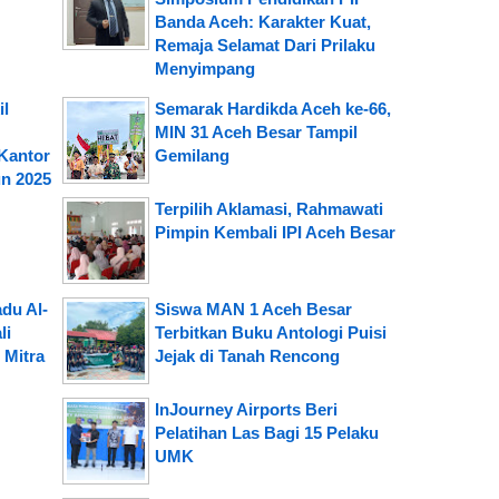
Banda Aceh: Karakter Kuat,
Remaja Selamat Dari Prilaku
Menyimpang
il
Semarak Hardikda Aceh ke-66,
MIN 31 Aceh Besar Tampil
Kantor
Gemilang
n 2025
Terpilih Aklamasi, Rahmawati
Pimpin Kembali IPI Aceh Besar
du Al-
Siswa MAN 1 Aceh Besar
li
Terbitkan Buku Antologi Puisi
 Mitra
Jejak di Tanah Rencong
InJourney Airports Beri
Pelatihan Las Bagi 15 Pelaku
UMK