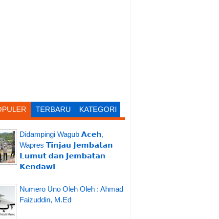
OPULER
TERBARU
KATEGORI
Didampingi Wagub 𝗔𝗰𝗲𝗵,
Wapres 𝗧𝗶𝗻𝗷𝗮𝘂 𝗝𝗲𝗺𝗯𝗮𝘁𝗮𝗻
𝗟𝘂𝗺𝘂𝘁 𝗱𝗮𝗻 𝗝𝗲𝗺𝗯𝗮𝘁𝗮𝗻
𝗞𝗲𝗻𝗱𝗮𝘄𝗶
Numero Uno Oleh Oleh : Ahmad
Faizuddin, M.Ed