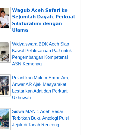
𝗪𝗮𝗴𝘂𝗯 𝗔𝗰𝗲𝗵 𝗦𝗮𝗳𝗮𝗿𝗶 𝗸𝗲
𝗦𝗲𝗷𝘂𝗺𝗹𝗮𝗵 𝗗𝗮𝘆𝗮𝗵, 𝗣𝗲𝗿𝗸𝘂𝗮𝘁
𝗦𝗶𝗹𝗮𝘁𝘂𝗿𝗮𝗵𝗺𝗶 𝗱𝗲𝗻𝗴𝗮𝗻
𝗨𝗹𝗮𝗺𝗮
Widyaiswara BDK Aceh Siap
Kawal Pelaksanaan PJJ untuk
Pengembangan Kompetensi
ASN Kemenag
Pelantikan Mukim Empe Ara,
Anwar AR Ajak Masyarakat
Lestarikan Adat dan Perkuat
Ukhuwah
Siswa MAN 1 Aceh Besar
Terbitkan Buku Antologi Puisi
Jejak di Tanah Rencong