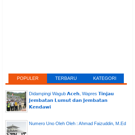
POPULER
TERBARU
KATEGORI
Didampingi Wagub 𝗔𝗰𝗲𝗵, Wapres 𝗧𝗶𝗻𝗷𝗮𝘂
𝗝𝗲𝗺𝗯𝗮𝘁𝗮𝗻 𝗟𝘂𝗺𝘂𝘁 𝗱𝗮𝗻 𝗝𝗲𝗺𝗯𝗮𝘁𝗮𝗻
𝗞𝗲𝗻𝗱𝗮𝘄𝗶
Numero Uno Oleh Oleh : Ahmad Faizuddin, M.Ed