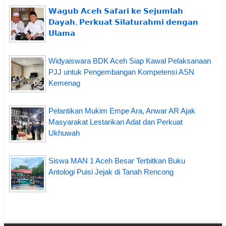
𝗪𝗮𝗴𝘂𝗯 𝗔𝗰𝗲𝗵 𝗦𝗮𝗳𝗮𝗿𝗶 𝗸𝗲 𝗦𝗲𝗷𝘂𝗺𝗹𝗮𝗵
𝗗𝗮𝘆𝗮𝗵, 𝗣𝗲𝗿𝗸𝘂𝗮𝘁 𝗦𝗶𝗹𝗮𝘁𝘂𝗿𝗮𝗵𝗺𝗶 𝗱𝗲𝗻𝗴𝗮𝗻
𝗨𝗹𝗮𝗺𝗮
Widyaiswara BDK Aceh Siap Kawal Pelaksanaan
PJJ untuk Pengembangan Kompetensi ASN
Kemenag
Pelantikan Mukim Empe Ara, Anwar AR Ajak
Masyarakat Lestarikan Adat dan Perkuat
Ukhuwah
Siswa MAN 1 Aceh Besar Terbitkan Buku
Antologi Puisi Jejak di Tanah Rencong