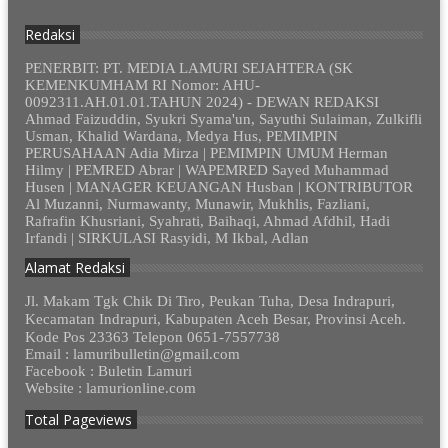
Redaksi
PENERBIT: PT. MEDIA LAMURI SEJAHTERA (SK
KEMENKUMHAM RI Nomor: AHU-
0092311.AH.01.01.TAHUN 2024) - DEWAN REDAKSI
Ahmad Faizuddin, Syukri Syama'un, Sayuthi Sulaiman, Zulkifli
Usman, Khalid Wardana, Medya Hus, PEMIMPIN
PERUSAHAAN Adia Mirza | PEMIMPIN UMUM Herman
Hilmy | PEMRED Abrar | WAPEMRED Sayed Muhammad
Husen | MANAGER KEUANGAN Husban | KONTRIBUTOR
Al Muzanni, Nurmawanty, Munawir, Mukhlis, Fazliani,
Rafrafin Khusriani, Syahrati, Baihaqi, Ahmad Afdhil, Hadi
Irfandi | SIRKULASI Rasyidi, M Ikbal, Adlan
Alamat Redaksi
Jl. Makam Tgk Chik Di Tiro, Peukan Tuha, Desa Indrapuri,
Kecamatan Indrapuri, Kabupaten Aceh Besar, Provinsi Aceh.
Kode Pos 23363 Telepon 0651-7557738
Email : lamuribulletin@gmail.com
Facebook : Buletin Lamuri
Website : lamurionline.com
Total Pageviews