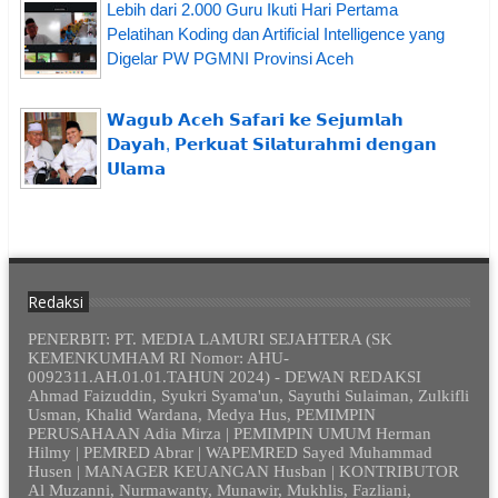
Lebih dari 2.000 Guru Ikuti Hari Pertama
Pelatihan Koding dan Artificial Intelligence yang
Digelar PW PGMNI Provinsi Aceh
𝗪𝗮𝗴𝘂𝗯 𝗔𝗰𝗲𝗵 𝗦𝗮𝗳𝗮𝗿𝗶 𝗸𝗲 𝗦𝗲𝗷𝘂𝗺𝗹𝗮𝗵
𝗗𝗮𝘆𝗮𝗵, 𝗣𝗲𝗿𝗸𝘂𝗮𝘁 𝗦𝗶𝗹𝗮𝘁𝘂𝗿𝗮𝗵𝗺𝗶 𝗱𝗲𝗻𝗴𝗮𝗻
𝗨𝗹𝗮𝗺𝗮
Redaksi
PENERBIT: PT. MEDIA LAMURI SEJAHTERA (SK
KEMENKUMHAM RI Nomor: AHU-
0092311.AH.01.01.TAHUN 2024) - DEWAN REDAKSI
Ahmad Faizuddin, Syukri Syama'un, Sayuthi Sulaiman, Zulkifli
Usman, Khalid Wardana, Medya Hus, PEMIMPIN
PERUSAHAAN Adia Mirza | PEMIMPIN UMUM Herman
Hilmy | PEMRED Abrar | WAPEMRED Sayed Muhammad
Husen | MANAGER KEUANGAN Husban | KONTRIBUTOR
Al Muzanni, Nurmawanty, Munawir, Mukhlis, Fazliani,