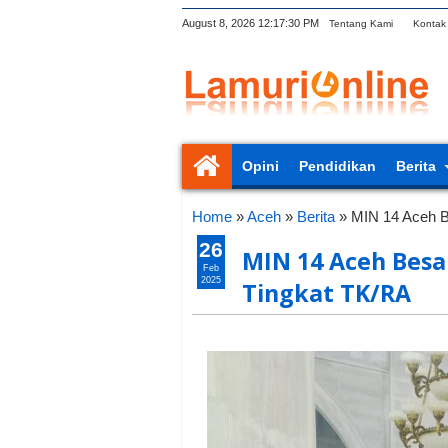
August 8, 2026
12:17:31 PM
Tentang Kami
Kontak
Opini
Pendidikan
Berita
Home
»
Aceh
»
Berita
»
MIN 14 Aceh B
26
MIN 14 Aceh Bes
Feb
2025
Tingkat TK/RA