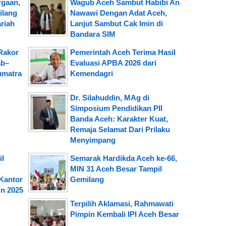
rgaan,
Wagub Aceh Sambut Habibi An
ilang
Nawawi Dengan Adat Aceh,
riah
Lanjut Sambut Cak Imin di
Bandara SIM
Rakor
Pemerintah Aceh Terima Hasil
ab–
Evaluasi APBA 2026 dari
umatra
Kemendagri
Dr. Silahuddin, MAg di
Simposium Pendidikan PII
Banda Aceh: Karakter Kuat,
Remaja Selamat Dari Prilaku
Menyimpang
il
Semarak Hardikda Aceh ke-66,
MIN 31 Aceh Besar Tampil
Kantor
Gemilang
n 2025
Terpilih Aklamasi, Rahmawati
Pimpin Kembali IPI Aceh Besar