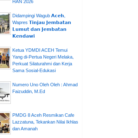
HAN 2026
Didampingi Wagub 𝗔𝗰𝗲𝗵,
Wapres 𝗧𝗶𝗻𝗷𝗮𝘂 𝗝𝗲𝗺𝗯𝗮𝘁𝗮𝗻
𝗟𝘂𝗺𝘂𝘁 𝗱𝗮𝗻 𝗝𝗲𝗺𝗯𝗮𝘁𝗮𝗻
𝗞𝗲𝗻𝗱𝗮𝘄𝗶
Ketua YDMDI ACEH Temui
Yang di-Pertua Negeri Melaka,
Perkuat Silaturahmi dan Kerja
Sama Sosial-Edukasi
Numero Uno Oleh Oleh : Ahmad
Faizuddin, M.Ed
PMDG 8 Aceh Resmikan Cafe
Lazzatuna, Tekankan Nilai Ikhlas
dan Amanah