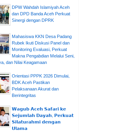
DPW Wahdah Islamiyah Aceh
dan DPD Banda Aceh Perkuat
Sinergi dengan DPRK
Mahasiswa KKN Desa Padang
Rubek Ikuti Diskusi Panel dan
Monitoring Evaluasi, Perkuat
Makna Pengabdian Melalui Seni,
a, dan Nilai Keagamaan
Orientasi PPPK 2026 Dimulai,
BDK Aceh Pastikan
Pelaksanaan Akurat dan
Berintegritas
𝗪𝗮𝗴𝘂𝗯 𝗔𝗰𝗲𝗵 𝗦𝗮𝗳𝗮𝗿𝗶 𝗸𝗲
𝗦𝗲𝗷𝘂𝗺𝗹𝗮𝗵 𝗗𝗮𝘆𝗮𝗵, 𝗣𝗲𝗿𝗸𝘂𝗮𝘁
𝗦𝗶𝗹𝗮𝘁𝘂𝗿𝗮𝗵𝗺𝗶 𝗱𝗲𝗻𝗴𝗮𝗻
𝗨𝗹𝗮𝗺𝗮