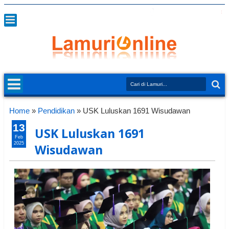
Home
»
Pendidikan
»
USK Luluskan 1691 Wisudawan
13
USK Luluskan 1691
Feb
2025
Wisudawan