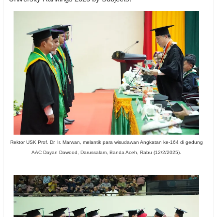
Rektor USK Prof. Dr. Ir. Marwan, melantik para wisudawan Angkatan ke-164 di gedung
AAC Dayan Dawood, Darussalam, Banda Aceh, Rabu (12/2/2025).