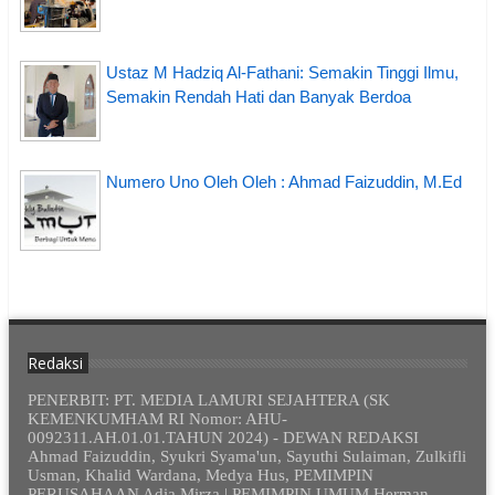
Ustaz M Hadziq Al-Fathani: Semakin Tinggi Ilmu,
Semakin Rendah Hati dan Banyak Berdoa
Numero Uno Oleh Oleh : Ahmad Faizuddin, M.Ed
Redaksi
PENERBIT: PT. MEDIA LAMURI SEJAHTERA (SK
KEMENKUMHAM RI Nomor: AHU-
0092311.AH.01.01.TAHUN 2024) - DEWAN REDAKSI
Ahmad Faizuddin, Syukri Syama'un, Sayuthi Sulaiman, Zulkifli
Usman, Khalid Wardana, Medya Hus, PEMIMPIN
PERUSAHAAN Adia Mirza | PEMIMPIN UMUM Herman