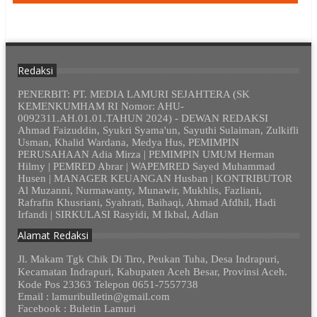
Redaksi
PENERBIT: PT. MEDIA LAMURI SEJAHTERA (SK
KEMENKUMHAM RI Nomor: AHU-
0092311.AH.01.01.TAHUN 2024) - DEWAN REDAKSI
Ahmad Faizuddin, Syukri Syama'un, Sayuthi Sulaiman, Zulkifli
Usman, Khalid Wardana, Medya Hus, PEMIMPIN
PERUSAHAAN Adia Mirza | PEMIMPIN UMUM Herman
Hilmy | PEMRED Abrar | WAPEMRED Sayed Muhammad
Husen | MANAGER KEUANGAN Husban | KONTRIBUTOR
Al Muzanni, Nurmawanty, Munawir, Mukhlis, Fazliani,
Rafrafin Khusriani, Syahrati, Baihaqi, Ahmad Afdhil, Hadi
Irfandi | SIRKULASI Rasyidi, M Ikbal, Adlan
Alamat Redaksi
Jl. Makam Tgk Chik Di Tiro, Peukan Tuha, Desa Indrapuri,
Kecamatan Indrapuri, Kabupaten Aceh Besar, Provinsi Aceh.
Kode Pos 23363 Telepon 0651-7557738
Email : lamuribulletin@gmail.com
Facebook : Buletin Lamuri