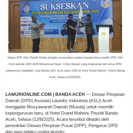
Sekjen DPP ASLI Khaidir Khaliq (tengah) menyerahan pataka kepada Ketua terpilih DPD ASLI
Aceh periode 2025-2028 Muhammad Nasir, S.Ked (kanan) yang didampingi oleh ketua DPD
sebelumnya Ubaidillah, usai Musda ASLI Aceh tahun 2025 di Hotel Grand Mahoni, Peuniti Banda
Aceh, Selasa (12/8/2025).
LAMURIONLINE.COM | BANDA ACEH
— Dewan Pimpinan
Daerah (DPD) Asosiasi Laundry Indonesia (ASLI) Aceh
menggelar Musyawarah Daerah (Musda) untuk memilih
kepengurusan baru, di Hotel Grand Mahoni, Peuniti Banda
Aceh, Selasa (12/8/2025). Acara tersebut dihadiri oleh
perwakilan Dewan Pimpinan Pusat (DPP), Pengurus DPD
dan para pelaku usaha laundry.