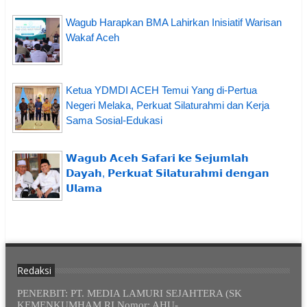
Wagub Harapkan BMA Lahirkan Inisiatif Warisan
Wakaf Aceh
Ketua YDMDI ACEH Temui Yang di-Pertua
Negeri Melaka, Perkuat Silaturahmi dan Kerja
Sama Sosial-Edukasi
𝗪𝗮𝗴𝘂𝗯 𝗔𝗰𝗲𝗵 𝗦𝗮𝗳𝗮𝗿𝗶 𝗸𝗲 𝗦𝗲𝗷𝘂𝗺𝗹𝗮𝗵
𝗗𝗮𝘆𝗮𝗵, 𝗣𝗲𝗿𝗸𝘂𝗮𝘁 𝗦𝗶𝗹𝗮𝘁𝘂𝗿𝗮𝗵𝗺𝗶 𝗱𝗲𝗻𝗴𝗮𝗻
𝗨𝗹𝗮𝗺𝗮
Redaksi
PENERBIT: PT. MEDIA LAMURI SEJAHTERA (SK
KEMENKUMHAM RI Nomor: AHU-