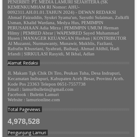
PENERBIT: PT. MEDIA LAMURI SEJAHTERA (SK
KEMENKUMHAM RI Nomor: AHU-
0092311.AH.01.01.TAHUN 2024) - DEWAN REDAKSI
Ahmad Faizuddin, Syukri Syama'un, Sayuthi Sulaiman, Zulkifli
Usman, Khalid Wardana, Medya Hus, PEMIMPIN
PERUSAHAAN Adia Mirza | PEMIMPIN UMUM Herman
Hilmy | PEMRED Abrar | WAPEMRED Sayed Muhammad
Husen | MANAGER KEUANGAN Husban | KONTRIBUTOR
Al Muzanni, Nurmawanty, Munawir, Mukhlis, Fazliani,
Rafrafin Khusriani, Syahrati, Baihaqi, Ahmad Afdhil, Hadi
Irfandi | SIRKULASI Rasyidi, M Ikbal, Adlan
Alamat Redaksi
Jl. Makam Tgk Chik Di Tiro, Peukan Tuha, Desa Indrapuri,
Kecamatan Indrapuri, Kabupaten Aceh Besar, Provinsi Aceh.
Kode Pos 23363 Telepon 0651-7557738
Email : lamuribulletin@gmail.com
Facebook : Buletin Lamuri
Website : lamurionline.com
Total Pageviews
4,978,528
Pengunjung Lamuri