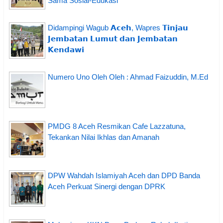
Sama Sosial-Edukasi
Didampingi Wagub 𝗔𝗰𝗲𝗵, Wapres 𝗧𝗶𝗻𝗷𝗮𝘂
𝗝𝗲𝗺𝗯𝗮𝘁𝗮𝗻 𝗟𝘂𝗺𝘂𝘁 𝗱𝗮𝗻 𝗝𝗲𝗺𝗯𝗮𝘁𝗮𝗻
𝗞𝗲𝗻𝗱𝗮𝘄𝗶
Numero Uno Oleh Oleh : Ahmad Faizuddin, M.Ed
PMDG 8 Aceh Resmikan Cafe Lazzatuna,
Tekankan Nilai Ikhlas dan Amanah
DPW Wahdah Islamiyah Aceh dan DPD Banda
Aceh Perkuat Sinergi dengan DPRK