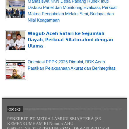
Mahasiswa KKN Desa Padang Rubek Ikuti
Diskusi Panel dan Monitoring Evaluasi, Perkuat
Makna Pengabdian Melalui Seni, Budaya, dan
Nilai Keagamaan
𝗪𝗮𝗴𝘂𝗯 𝗔𝗰𝗲𝗵 𝗦𝗮𝗳𝗮𝗿𝗶 𝗸𝗲 𝗦𝗲𝗷𝘂𝗺𝗹𝗮𝗵
𝗗𝗮𝘆𝗮𝗵, 𝗣𝗲𝗿𝗸𝘂𝗮𝘁 𝗦𝗶𝗹𝗮𝘁𝘂𝗿𝗮𝗵𝗺𝗶 𝗱𝗲𝗻𝗴𝗮𝗻
𝗨𝗹𝗮𝗺𝗮
Orientasi PPPK 2026 Dimulai, BDK Aceh
Pastikan Pelaksanaan Akurat dan Berintegritas
Redaksi
PENERBIT: PT. MEDIA LAMURI SEJAHTERA (SK
KEMENKUMHAM RI Nomor: AHU-
0092311.AH.01.01.TAHUN 2024) - DEWAN REDAKSI