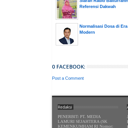
Siaran Radio Baiturrah
Referensi Dakwah
Normalisasi Dosa di Era
Modern
0 FACEBOOK:
Post a Comment
Redaksi
PENERBIT: PT. MEDIA
LAMURI SEJAHTERA (SK
KEMENKUMHAM RI Nomor: