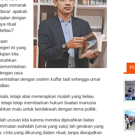
engah semarak
ndasar: apakah
ejalan dengan
ya ritual
beliau?
yaan
geri ini yang
upan kita
emisahkan
 pemerintahan.
P
 dengan rasa
merintahan dengan sistem kuffar tadi sehingga umat
dilan.
abi, tetapi abai menerapkan risalah yang beliau
, tetapi tetap membiarkan hukum buatan manusia
hkan malu untuk berdakwah dengan tema politik.
nlah urusan kita karena mereka dipisahkan batas
 ummatan wahidah (umat yang satu) lah gerakan yang
a: cinta yang dikurung dalam ritual, tanpa diwujudkan