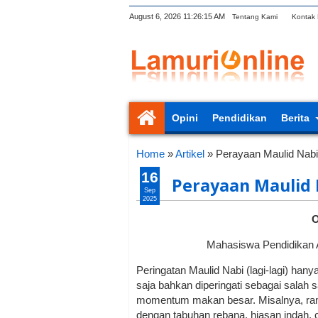
August 6, 2026
11:26:16 AM
Tentang Kami
Kontak
Opini
Pendidikan
Berita
Home
»
Artikel
»
Perayaan Maulid Nabi
16
Perayaan Maulid 
Sep
2025
O
Mahasiswa Pendidikan 
Peringatan Maulid Nabi (lagi-lagi) hany
saja bahkan diperingati sebagai salah s
momentum makan besar. Misalnya, ra
dengan tabuhan rebana, hiasan indah,