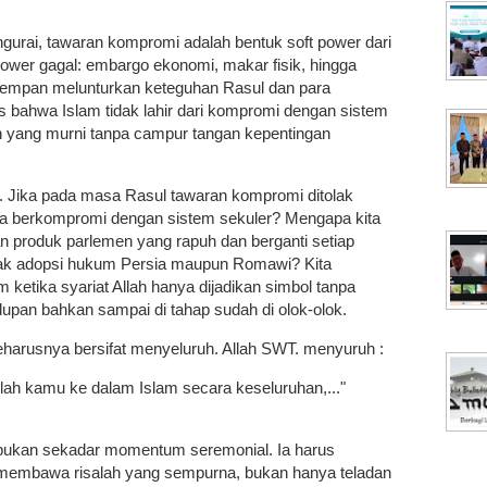
ngurai, tawaran kompromi adalah bentuk soft power dari
power gagal: embargo ekonomi, makar fisik, hingga
empan melunturkan keteguhan Rasul dan para
las bahwa Islam tidak lahir dari kompromi dengan sistem
ah yang murni tanpa campur tangan kepentingan
min. Jika pada masa Rasul tawaran kompromi ditolak
la berkompromi dengan sistem sekuler? Mengapa kita
n produk parlemen yang rapuh dan berganti setiap
lak adopsi hukum Persia maupun Romawi? Kita
 ketika syariat Allah hanya dijadikan simbol tanpa
upan bahkan sampai di tahap sudah di olok-olok.
eharusnya bersifat menyeluruh. Allah SWT. menyuruh :
ah kamu ke dalam Islam secara keseluruhan,..."
bukan sekadar momentum seremonial. Ia harus
 membawa risalah yang sempurna, bukan hanya teladan