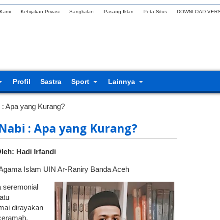
 Kami
Kebijakan Privasi
Sangkalan
Pasang Iklan
Peta Situs
DOWNLOAD VERS
Profil
Sastra
Sport
Lainnya
 : Apa yang Kurang?
Nabi : Apa yang Kurang?
leh: Hadi Irfandi
Agama Islam UIN Ar-Raniry Banda Aceh
a seremonial
atu
mai dirayakan
 ceramah,