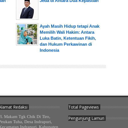
man
Jeda di Antara Dua Kepastian
Ayah Masih Hidup tetapi Anak
Memilih Wali Hakim: Antara
Luka Batin, Ketentuan Fikih,
dan Hukum Perkawinan di
Indonesia
Alamat Redaksi
Total Pageviews
Jl. Makam Tgk Chik Di Tiro,
Pengunjung Lamuri
Peukan Tuha, Desa Indrapuri,
Kecamatan Indrapuri, Kabupaten