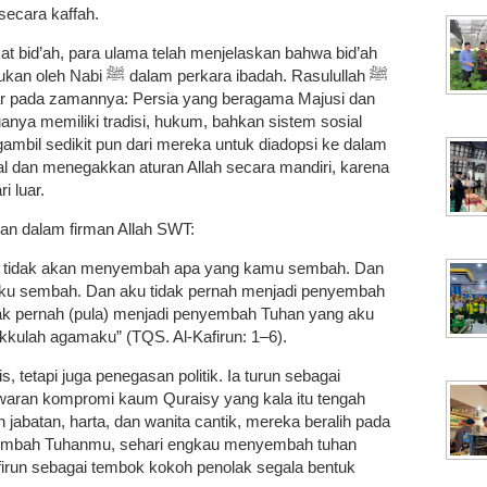
secara kaffah.
at bid’ah, para ulama telah menjelaskan bahwa bid’ah
kara ibadah. Rasulullah ﷺ
ar pada zamannya: Persia yang beragama Majusi dan
ya memiliki tradisi, hukum, bahkan sistem sosial
mbil sedikit pun dari mereka untuk diadopsi ke dalam
otal dan menegakkan aturan Allah secara mandiri, karena
 luar.
kan dalam firman Allah SWT:
Aku tidak akan menyembah apa yang kamu sembah. Dan
u sembah. Dan aku tidak pernah menjadi penyembah
k pernah (pula) menjadi penyembah Tuhan yang aku
ulah agamaku” (TQS. Al-Kafirun: 1–6).
, tetapi juga penegasan politik. Ia turun sebagai
 jabatan, harta, dan wanita cantik, mereka beralih pada
yembah Tuhanmu, sehari engkau menyembah tuhan
irun sebagai tembok kokoh penolak segala bentuk