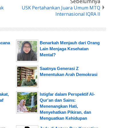
Sebelumnya
uk
USK Pertahankan Juara Umum MTQ
Internasional IQRA II
ncana
Benarkah Menjauh dari Orang
Lain Menjaga Kesehatan
Mental?
Saatnya Generasi Z
Menentukan Arah Demokrasi
kat,
Istigfar dalam Perspektif Al-
af
Qur'an dan Sains:
Menenangkan Hati,
Menyehatkan Pikiran, dan
Menguatkan Kehidupan