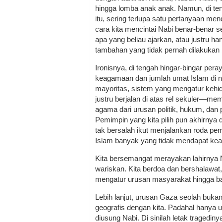
hingga lomba anak anak. Namun, di t
itu, sering terlupa satu pertanyaan me
cara kita mencintai Nabi benar-benar s
apa yang beliau ajarkan, atau justru han
tambahan yang tidak pernah dilakukan 
Ironisnya, di tengah hingar-bingar pera
keagamaan dan jumlah umat Islam di ne
mayoritas, sistem yang mengatur kehid
justru berjalan di atas rel sekuler—m
agama dari urusan politik, hukum, dan
Pemimpin yang kita pilih pun akhirnya
tak bersalah ikut menjalankan roda pe
Islam banyak yang tidak mendapat kea
Kita bersemangat merayakan lahirnya N
wariskan. Kita berdoa dan bershalawat
mengatur urusan masyarakat hingga ba
Lebih lanjut, urusan Gaza seolah buka
geografis dengan kita. Padahal hanya
diusung Nabi. Di sinilah letak tragediny