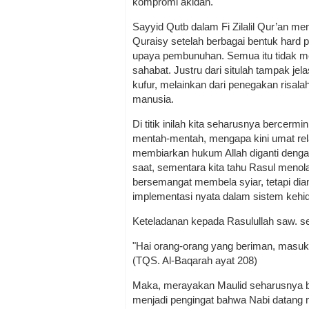
kompromi akidah.
Sayyid Qutb dalam Fi Zilalil Qur’an me
Quraisy setelah berbagai bentuk hard 
upaya pembunuhan. Semua itu tidak m
sahabat. Justru dari situlah tampak je
kufur, melainkan dari penegakan risal
manusia.
Di titik inilah kita seharusnya bercer
mentah-mentah, mengapa kini umat re
membiarkan hukum Allah diganti denga
saat, sementara kita tahu Rasul meno
bersemangat membela syiar, tetapi diam
implementasi nyata dalam sistem kehid
Keteladanan kepada Rasulullah saw. s
"Hai orang-orang yang beriman, masukl
(TQS. Al-Baqarah ayat 208)
Maka, merayakan Maulid seharusnya 
menjadi pengingat bahwa Nabi datang