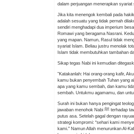
dalam perjuangan menerapkan syariat 
Jika kita menengok kembali pada hakik
adalah sesuatu yang tidak pernah dilakukan oleh Nabi ﷺ dalam per
sendiri menghadapi dua imperium bes
Romawi yang beragama Nasrani. Keduan
yang mapan. Namun, Rasul tidak menga
syariat Islam. Beliau justru menolak t
Islam tidak membutuhkan tambahan dari
Sikap tegas Nabi ini kemudian ditegas
"Katakanlah: Hai orang-orang kafir, 
kamu bukan penyembah Tuhan yang ak
apa yang kamu sembah, dan kamu tida
sembah. Untukmu agamamu, dan untukk
Surah ini bukan hanya pengingat teologis
jawaban menohok Nabi ﷺ terhadap tawaran kompromi kaum Quraisy yang kala itu tengah
putus asa. Setelah gagal dengan rayuan
strategi kompromi: “sehari kami men
kami.” Namun Allah menurunkan Al-Kaf