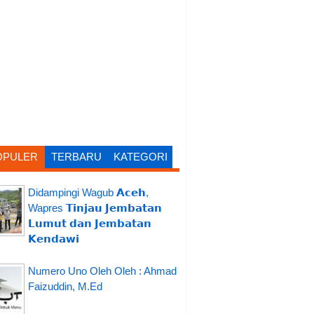
OPULER
TERBARU
KATEGORI
Didampingi Wagub 𝗔𝗰𝗲𝗵,
Wapres 𝗧𝗶𝗻𝗷𝗮𝘂 𝗝𝗲𝗺𝗯𝗮𝘁𝗮𝗻
𝗟𝘂𝗺𝘂𝘁 𝗱𝗮𝗻 𝗝𝗲𝗺𝗯𝗮𝘁𝗮𝗻
𝗞𝗲𝗻𝗱𝗮𝘄𝗶
Numero Uno Oleh Oleh : Ahmad
Faizuddin, M.Ed