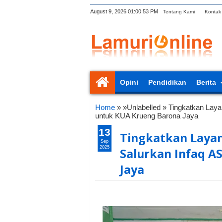
August 9, 2026
01:00:53 PM
Tentang Kami
Kontak
Opini
Pendidikan
Berita
Home
» »Unlabelled »
Tingkatkan Lay
untuk KUA Krueng Barona Jaya
13
Tingkatkan Laya
Sep
2025
Salurkan Infaq A
Jaya