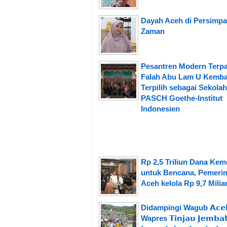
Dayah Aceh di Persimp
Zaman
Pesantren Modern Terpa
Falah Abu Lam U Kemba
Terpilih sebagai Sekolah
PASCH Goethe-Institut
Indonesien
Rp 2,5 Triliun Dana Ke
untuk Bencana, Pemerin
Aceh kelola Rp 9,7 Milia
Didampingi Wagub 𝗔𝗰𝗲
Wapres 𝗧𝗶𝗻𝗷𝗮𝘂 𝗝𝗲𝗺𝗯𝗮