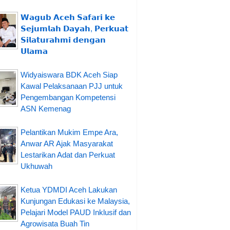
𝗪𝗮𝗴𝘂𝗯 𝗔𝗰𝗲𝗵 𝗦𝗮𝗳𝗮𝗿𝗶 𝗸𝗲
𝗦𝗲𝗷𝘂𝗺𝗹𝗮𝗵 𝗗𝗮𝘆𝗮𝗵, 𝗣𝗲𝗿𝗸𝘂𝗮𝘁
𝗦𝗶𝗹𝗮𝘁𝘂𝗿𝗮𝗵𝗺𝗶 𝗱𝗲𝗻𝗴𝗮𝗻
𝗨𝗹𝗮𝗺𝗮
Widyaiswara BDK Aceh Siap
Kawal Pelaksanaan PJJ untuk
Pengembangan Kompetensi
ASN Kemenag
Pelantikan Mukim Empe Ara,
Anwar AR Ajak Masyarakat
Lestarikan Adat dan Perkuat
Ukhuwah
Ketua YDMDI Aceh Lakukan
Kunjungan Edukasi ke Malaysia,
Pelajari Model PAUD Inklusif dan
Agrowisata Buah Tin