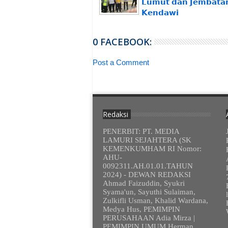
𝗟𝘂𝗺𝘂𝘁 𝗱𝗮𝗻 𝗝𝗲𝗺𝗯𝗮𝘁𝗮
𝗞𝗲𝗻𝗱𝗮𝘄𝗶
0 FACEBOOK:
Post a Comment
Redaksi
PENERBIT: PT. MEDIA
LAMURI SEJAHTERA (SK
KEMENKUMHAM RI Nomor:
AHU-
0092311.AH.01.01.TAHUN
2024) - DEWAN REDAKSI
Ahmad Faizuddin, Syukri
Syama'un, Sayuthi Sulaiman,
Zulkifli Usman, Khalid Wardana,
Medya Hus, PEMIMPIN
PERUSAHAAN Adia Mirza |
PEMIMPIN UMUM Herman