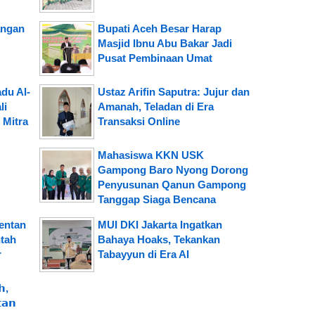
angan
Bupati Aceh Besar Harap
Masjid Ibnu Abu Bakar Jadi
Pusat Pembinaan Umat
du Al-
Ustaz Arifin Saputra: Jujur dan
li
Amanah, Teladan di Era
 Mitra
Transaksi Online
Mahasiswa KKN USK
Gampong Baro Nyong Dorong
Penyusunan Qanun Gampong
Tanggap Siaga Bencana
mentan
MUI DKI Jakarta Ingatkan
tah
Bahaya Hoaks, Tekankan
r
Tabayyun di Era AI
,
𝗮𝗻