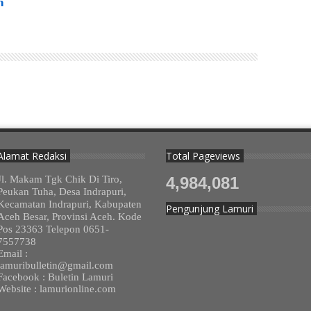
𝗻
Alamat Redaksi
Total Pageviews
Jl. Makam Tgk Chik Di Tiro,
4,984,081
Peukan Tuha, Desa Indrapuri,
Kecamatan Indrapuri, Kabupaten
Pengunjung Lamuri
Aceh Besar, Provinsi Aceh. Kode
Pos 23363 Telepon 0651-
7557738
Email :
lamuribulletin@gmail.com
Facebook : Buletin Lamuri
Website : lamurionline.com