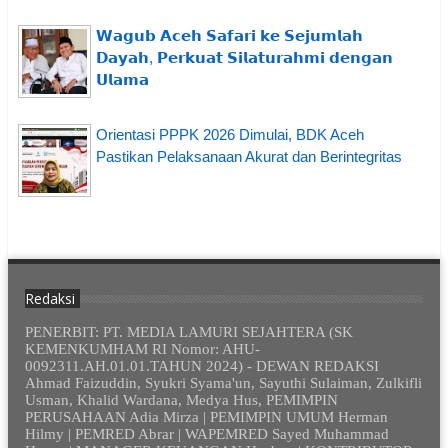
𝗪𝗮𝗴𝘂𝗯 𝗔𝗰𝗲𝗵 𝗦𝗮𝗳𝗮𝗿𝗶 𝗸𝗲 𝗦𝗲𝗷𝘂𝗺𝗹𝗮𝗵
𝗗𝗮𝘆𝗮𝗵, 𝗣𝗲𝗿𝗸𝘂𝗮𝘁 𝗦𝗶𝗹𝗮𝘁𝘂𝗿𝗮𝗵𝗺𝗶 𝗱𝗲𝗻𝗴𝗮𝗻
𝗨𝗹𝗮𝗺𝗮
Orientasi PPPK 2026 Dimulai, BDK Aceh
Pastikan Pelaksanaan Akurat dan Berintegritas
Redaksi
PENERBIT: PT. MEDIA LAMURI SEJAHTERA (SK
KEMENKUMHAM RI Nomor: AHU-
0092311.AH.01.01.TAHUN 2024) - DEWAN REDAKSI
Ahmad Faizuddin, Syukri Syama'un, Sayuthi Sulaiman, Zulkifli
Usman, Khalid Wardana, Medya Hus, PEMIMPIN
PERUSAHAAN Adia Mirza | PEMIMPIN UMUM Herman
Hilmy | PEMRED Abrar | WAPEMRED Sayed Muhammad