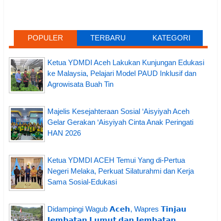
POPULER
TERBARU
KATEGORI
Ketua YDMDI Aceh Lakukan Kunjungan Edukasi
ke Malaysia, Pelajari Model PAUD Inklusif dan
Agrowisata Buah Tin
Majelis Kesejahteraan Sosial ‘Aisyiyah Aceh
Gelar Gerakan ‘Aisyiyah Cinta Anak Peringati
HAN 2026
Ketua YDMDI ACEH Temui Yang di-Pertua
Negeri Melaka, Perkuat Silaturahmi dan Kerja
Sama Sosial-Edukasi
Didampingi Wagub 𝗔𝗰𝗲𝗵, Wapres 𝗧𝗶𝗻𝗷𝗮𝘂
𝗝𝗲𝗺𝗯𝗮𝘁𝗮𝗻 𝗟𝘂𝗺𝘂𝘁 𝗱𝗮𝗻 𝗝𝗲𝗺𝗯𝗮𝘁𝗮𝗻