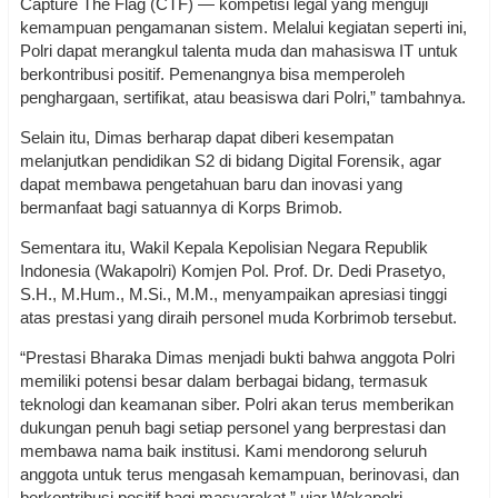
Capture The Flag (CTF) — kompetisi legal yang menguji
kemampuan pengamanan sistem. Melalui kegiatan seperti ini,
Polri dapat merangkul talenta muda dan mahasiswa IT untuk
berkontribusi positif. Pemenangnya bisa memperoleh
penghargaan, sertifikat, atau beasiswa dari Polri,” tambahnya.
Selain itu, Dimas berharap dapat diberi kesempatan
melanjutkan pendidikan S2 di bidang Digital Forensik, agar
dapat membawa pengetahuan baru dan inovasi yang
bermanfaat bagi satuannya di Korps Brimob.
Sementara itu, Wakil Kepala Kepolisian Negara Republik
Indonesia (Wakapolri) Komjen Pol. Prof. Dr. Dedi Prasetyo,
S.H., M.Hum., M.Si., M.M., menyampaikan apresiasi tinggi
atas prestasi yang diraih personel muda Korbrimob tersebut.
“Prestasi Bharaka Dimas menjadi bukti bahwa anggota Polri
memiliki potensi besar dalam berbagai bidang, termasuk
teknologi dan keamanan siber. Polri akan terus memberikan
dukungan penuh bagi setiap personel yang berprestasi dan
membawa nama baik institusi. Kami mendorong seluruh
anggota untuk terus mengasah kemampuan, berinovasi, dan
berkontribusi positif bagi masyarakat,” ujar Wakapolri.