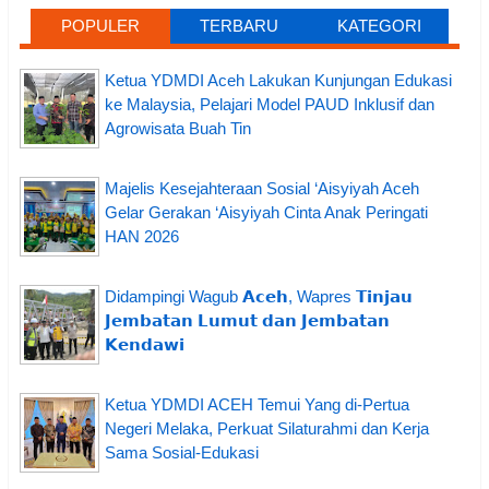
POPULER
TERBARU
KATEGORI
Ketua YDMDI Aceh Lakukan Kunjungan Edukasi
ke Malaysia, Pelajari Model PAUD Inklusif dan
Agrowisata Buah Tin
Majelis Kesejahteraan Sosial ‘Aisyiyah Aceh
Gelar Gerakan ‘Aisyiyah Cinta Anak Peringati
HAN 2026
Didampingi Wagub 𝗔𝗰𝗲𝗵, Wapres 𝗧𝗶𝗻𝗷𝗮𝘂
𝗝𝗲𝗺𝗯𝗮𝘁𝗮𝗻 𝗟𝘂𝗺𝘂𝘁 𝗱𝗮𝗻 𝗝𝗲𝗺𝗯𝗮𝘁𝗮𝗻
𝗞𝗲𝗻𝗱𝗮𝘄𝗶
Ketua YDMDI ACEH Temui Yang di-Pertua
Negeri Melaka, Perkuat Silaturahmi dan Kerja
Sama Sosial-Edukasi