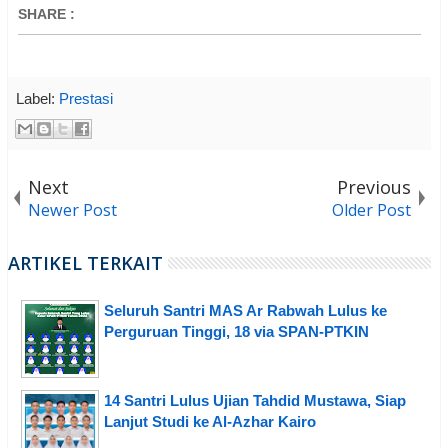
SHARE
:
Label:
Prestasi
Next
Previous
Newer Post
Older Post
ARTIKEL TERKAIT
Seluruh Santri MAS Ar Rabwah Lulus ke
Perguruan Tinggi, 18 via SPAN-PTKIN
14 Santri Lulus Ujian Tahdid Mustawa, Siap
Lanjut Studi ke Al-Azhar Kairo