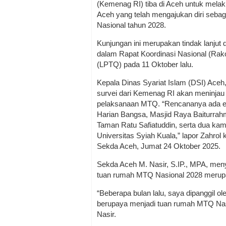
(Kemenag RI) tiba di Aceh untuk melak
Aceh yang telah mengajukan diri seba
Nasional tahun 2028.
Kunjungan ini merupakan tindak lanjut 
dalam Rapat Koordinasi Nasional (Ra
(LPTQ) pada 11 Oktober lalu.
Kepala Dinas Syariat Islam (DSI) Aceh,
survei dari Kemenag RI akan meninjau
pelaksanaan MTQ. “Rencananya ada ena
Harian Bangsa, Masjid Raya Baiturrah
Taman Ratu Safiatuddin, serta dua kam
Universitas Syiah Kuala,” lapor Zahr
Sekda Aceh, Jumat 24 Oktober 2025.
Sekda Aceh M. Nasir, S.IP., MPA, me
tuan rumah MTQ Nasional 2028 merupak
“Beberapa bulan lalu, saya dipanggil 
berupaya menjadi tuan rumah MTQ Nasio
Nasir.