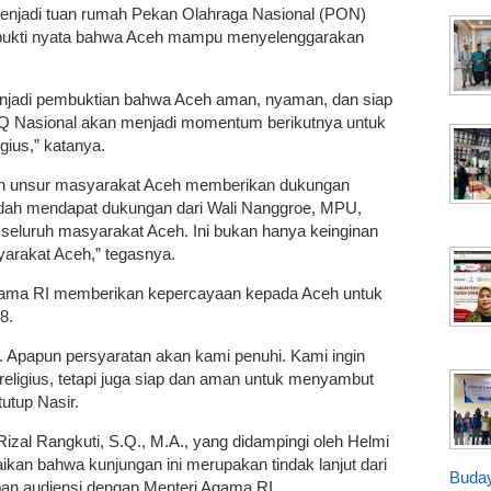
njadi tuan rumah Pekan Olahraga Nasional (PON)
bukti nyata bahwa Aceh mampu menyelenggarakan
njadi pembuktian bahwa Aceh aman, nyaman, dan siap
TQ Nasional akan menjadi momentum berikutnya untuk
ius,” katanya.
h unsur masyarakat Aceh memberikan dukungan
sudah mendapat dukungan dari Wali Nanggroe, MPU,
eluruh masyarakat Aceh. Ini bukan hanya keinginan
syarakat Aceh,” tegasnya.
gama RI memberikan kepercayaan kepada Aceh untuk
8.
. Apapun persyaratan akan kami penuhi. Kami ingin
eligius, tetapi juga siap dan aman untuk menyambut
tutup Nasir.
zal Rangkuti, S.Q., M.A., yang didampingi oleh Helmi
kan bahwa kunjungan ini merupakan tindak lanjut dari
Buday
pan audiensi dengan Menteri Agama RI.