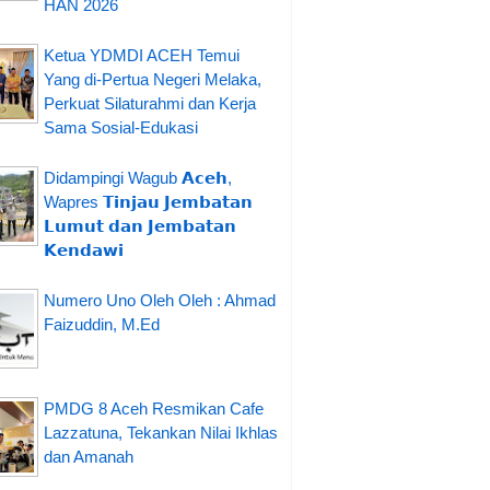
HAN 2026
Ketua YDMDI ACEH Temui
Yang di-Pertua Negeri Melaka,
Perkuat Silaturahmi dan Kerja
Sama Sosial-Edukasi
Didampingi Wagub 𝗔𝗰𝗲𝗵,
Wapres 𝗧𝗶𝗻𝗷𝗮𝘂 𝗝𝗲𝗺𝗯𝗮𝘁𝗮𝗻
𝗟𝘂𝗺𝘂𝘁 𝗱𝗮𝗻 𝗝𝗲𝗺𝗯𝗮𝘁𝗮𝗻
𝗞𝗲𝗻𝗱𝗮𝘄𝗶
Numero Uno Oleh Oleh : Ahmad
Faizuddin, M.Ed
PMDG 8 Aceh Resmikan Cafe
Lazzatuna, Tekankan Nilai Ikhlas
dan Amanah