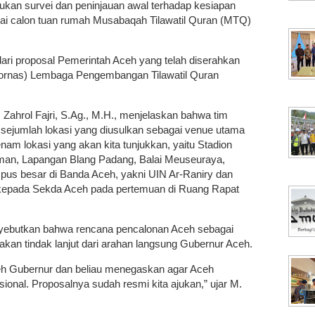
ukan survei dan peninjauan awal terhadap kesiapan
gai calon tuan rumah Musabaqah Tilawatil Quran (MTQ)
dari proposal Pemerintah Aceh yang telah diserahkan
kornas) Lembaga Pengembangan Tilawatil Quran
 Zahrol Fajri, S.Ag., M.H., menjelaskan bahwa tim
 sejumlah lokasi yang diusulkan sebagai venue utama
m lokasi yang akan kita tunjukkan, yaitu Stadion
man, Lapangan Blang Padang, Balai Meuseuraya,
pus besar di Banda Aceh, yakni UIN Ar-Raniry dan
ol kepada Sekda Aceh pada pertemuan di Ruang Rapat
nyebutkan bahwa rencana pencalonan Aceh sebagai
an tindak lanjut dari arahan langsung Gubernur Aceh.
oleh Gubernur dan beliau menegaskan agar Aceh
nal. Proposalnya sudah resmi kita ajukan,” ujar M.