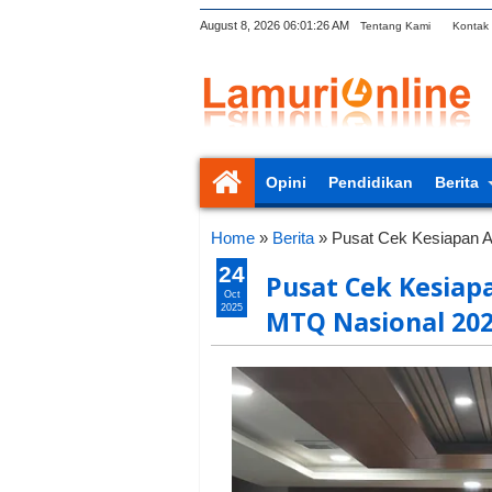
August 8, 2026
06:01:26 AM
Tentang Kami
Kontak
Opini
Pendidikan
Berita
Home
»
Berita
»
Pusat Cek Kesiapan 
24
Pusat Cek Kesiap
Oct
2025
MTQ Nasional 20