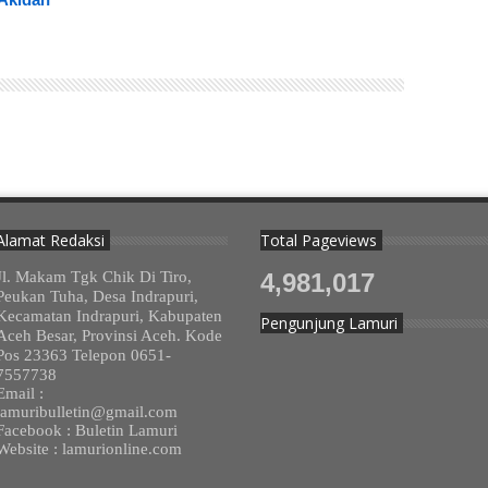
Alamat Redaksi
Total Pageviews
Jl. Makam Tgk Chik Di Tiro,
4,981,017
Peukan Tuha, Desa Indrapuri,
Kecamatan Indrapuri, Kabupaten
Pengunjung Lamuri
Aceh Besar, Provinsi Aceh. Kode
Pos 23363 Telepon 0651-
7557738
Email :
lamuribulletin@gmail.com
Facebook : Buletin Lamuri
Website : lamurionline.com