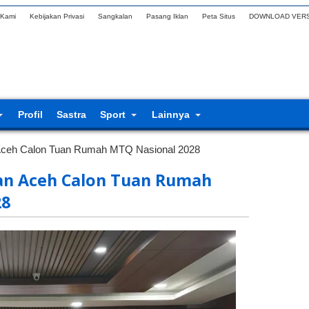
 Kami
Kebijakan Privasi
Sangkalan
Pasang Iklan
Peta Situs
DOWNLOAD VERS
Profil
Sastra
Sport
Lainnya
Aceh Calon Tuan Rumah MTQ Nasional 2028
an Aceh Calon Tuan Rumah
28