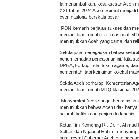
Ia menambahkan, kesuksesan Aceh me
XXI Tahun 2024 Aceh–Sumut menjadi 
even nasional berskala besar.
“PON kemarin berjalan sukses dan me
menjadi tuan rumah even nasional. M
menunjukkan Aceh yang damai dan relig
Sekda juga menegaskan bahwa seluru
penuh terhadap pencalonan ini.“Kita 
DPRA, Forkopimda, tokoh agama, dan s
pemerintah, tapi keinginan kolektif ma
Sekda Aceh berharap, Kementerian A
menjadi tuan rumah MTQ Nasional 202
“Masyarakat Aceh sangat berkeinginan
menunjukkan bahwa Aceh tidak hanya r
seluruh kafilah dari penjuru Indonesia,” 
Ketua Tim Kemenag RI, Dr. H. Ahmad Ri
Saltian dan Ngabdul Rohim, menyampai
surat resmi Gubernur Aceh dan persia