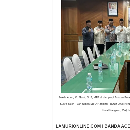
Sekda Aceh, M. Nasir, S.IP, MPA di dampingi Asisten Peme
Surve calon Tuan rumah MTQ Nasional Tahun 2028 Kemen
Rizal Rangkuti, MA) d
LAMURIONLINE.COM I BANDA AC