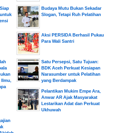
Siap
Budaya Mutu Bukan Sekadar
 untuk
Slogan, Tetapi Ruh Pelatihan
ensi
Aksi PERSIDA Berhasil Pukau
Para Wali Santri
lah
Satu Persepsi, Satu Tujuan:
pala
BDK Aceh Perkuat Kesiapan
Bukan
Narasumber untuk Pelatihan
Ilmu,
yang Berdampak
mpa
Pelantikan Mukim Empe Ara,
Anwar AR Ajak Masyarakat
Lestarikan Adat dan Perkuat
Ukhuwah
ajian
ak
Akidah