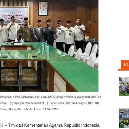
P
rintahan, Kanwil Kemenag Aceh, serta SKPA terkait menerima silaturrahmi dari Tim
ag RI yg dipimpin oleh Kasubdit MTQ Dirjen Bimas Islam Kemenag RI (Ust. DR.
i Ruang Rapat Sekda Aceh, Jum'at, 24 Okt 2025
EH
– Tim dari Kementerian Agama Republik Indonesia