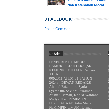
dan Ketahanan Moral
0 FACEBOOK:
Post a Comment
Redaksi
PENERBIT: PT. MEDIA
LAMURI SEJAHTERA (SK
KEMENKUMHAM RI Nomor:
AHU-
0092311.AH.01.01.TAHUN
2024) - DEWAN REDAKSI
Ahmad Faizuddin, Syukri
Syama'un, Sayuthi Sulaiman,
Zulkifli Usman, Khalid Wardana,
Medya Hus, PEMIMPIN
PERUSAHAAN Adia Mirza |
PEMIMPIN UMUM Herman