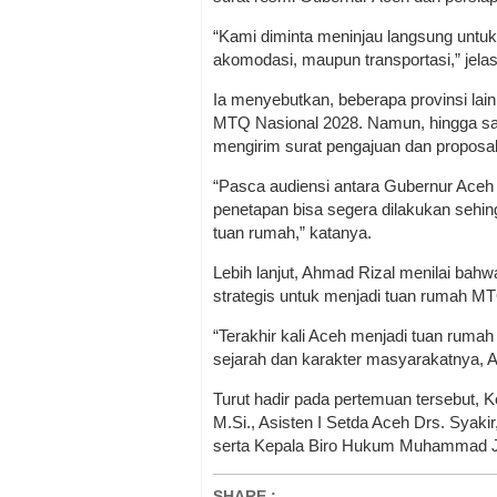
“Kami diminta meninjau langsung untuk
akomodasi, maupun transportasi,” jela
Ia menyebutkan, beberapa provinsi lai
MTQ Nasional 2028. Namun, hingga saa
mengirim surat pengajuan dan proposal
“Pasca audiensi antara Gubernur Aceh
penetapan bisa segera dilakukan sehin
tuan rumah,” katanya.
Lebih lanjut, Ahmad Rizal menilai bahwa 
strategis untuk menjadi tuan rumah MT
“Terakhir kali Aceh menjadi tuan rumah
sejarah dan karakter masyarakatnya, Ac
Turut hadir pada pertemuan tersebut, 
M.Si., Asisten I Setda Aceh Drs. Syakir,
serta Kepala Biro Hukum Muhammad Ju
SHARE
: