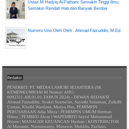
Ustaz M Hadziq Al-Fathani: Semakin Tinggi Ilmu,
Semakin Rendah Hati dan Banyak Berdoa
Numero Uno Oleh Oleh : Ahmad Faizuddin, M.Ed
Redaksi
PENERBIT: PT. MEDIA LAMURI SEJAHTERA (SK
KEMENKUMHAM RI Nomor: AHU-
0092311.AH.01.01.TAHUN 2024) - DEWAN REDAKSI
Ahmad Faizuddin, Syukri Syama'un, Sayuthi Sulaiman, Zulkifli
Usman, Khalid Wardana, Medya Hus, PEMIMPIN
PERUSAHAAN Adia Mirza | PEMIMPIN UMUM Herman
Hilmy | PEMRED Abrar | WAPEMRED Sayed Muhammad
Husen | MANAGER KEUANGAN Husban | KONTRIBUTOR
Al Muzanni, Nurmawanty, Munawir, Mukhlis, Fazliani,