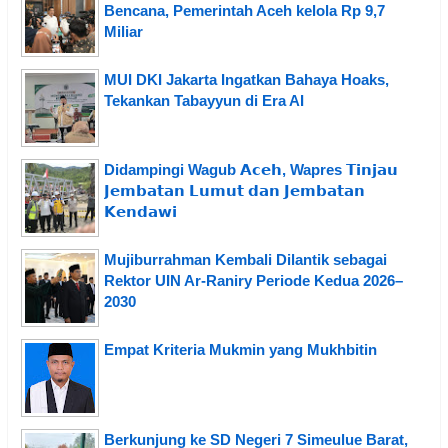
Bencana, Pemerintah Aceh kelola Rp 9,7
Miliar
MUI DKI Jakarta Ingatkan Bahaya Hoaks,
Tekankan Tabayyun di Era AI
Didampingi Wagub 𝗔𝗰𝗲𝗵, Wapres 𝗧𝗶𝗻𝗷𝗮𝘂
𝗝𝗲𝗺𝗯𝗮𝘁𝗮𝗻 𝗟𝘂𝗺𝘂𝘁 𝗱𝗮𝗻 𝗝𝗲𝗺𝗯𝗮𝘁𝗮𝗻
𝗞𝗲𝗻𝗱𝗮𝘄𝗶
Mujiburrahman Kembali Dilantik sebagai
Rektor UIN Ar-Raniry Periode Kedua 2026–
2030
Empat Kriteria Mukmin yang Mukhbitin
Berkunjung ke SD Negeri 7 Simeulue Barat,