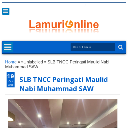
Home
» »Unlabelled »
SLB TNCC Peringati Maulid Nabi
Muhammad SAW
19
SLB TNCC Peringati Maulid
Oct
2025
Nabi Muhammad SAW