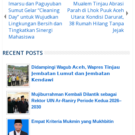
Imarsu dan Paguyuban
Mualem Tinjau Abrasi
Sumut Gelar “Cleaning
Parah di Lhok Puuk Aceh
Day” untuk Wujudkan
Utara: Kondisi Darurat,
Lingkungan Bersih dan
38 Rumah Hilang Tanpa
Tingkatkan Sinergi
Jejak
Mahasiswa
RECENT POSTS
Didampingi Wagub 𝗔𝗰𝗲𝗵, Wapres 𝗧𝗶𝗻𝗷𝗮𝘂
𝗝𝗲𝗺𝗯𝗮𝘁𝗮𝗻 𝗟𝘂𝗺𝘂𝘁 𝗱𝗮𝗻 𝗝𝗲𝗺𝗯𝗮𝘁𝗮𝗻
𝗞𝗲𝗻𝗱𝗮𝘄𝗶
Mujiburrahman Kembali Dilantik sebagai
Rektor UIN Ar-Raniry Periode Kedua 2026–
2030
Empat Kriteria Mukmin yang Mukhbitin