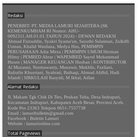
Redaksi
PENERBIT: PT. MEDIA LAMURI SEJAHTERA (SK
KEMENKUMHAM RI Nomor: AHU-
0092311.AH.01.01.TAHUN 2024) - DEWAN REDAKSI
Ahmad Faizuddin, Syukri Syama'un, Sayuthi Sulaiman, Zulkifli
Usman, Khalid Wardana, Medya Hus, PEMIMPIN
PERUSAHAAN Adia Mirza | PEMIMPIN UMUM Herman
Hilmy | PEMRED Abrar | WAPEMRED Sayed Muhammad
Husen | MANAGER KEUANGAN Husban | KONTRIBUTOR
Al Muzanni, Nurmawanty, Munawir, Mukhlis, Fazliani,
Rafrafin Khusriani, Syahrati, Baihaqi, Ahmad Afdhil, Hadi
Irfandi | SIRKULASI Rasyidi, M Ikbal, Adlan
Alamat Redaksi
Jl. Makam Tgk Chik Di Tiro, Peukan Tuha, Desa Indrapuri,
Kecamatan Indrapuri, Kabupaten Aceh Besar, Provinsi Aceh.
Kode Pos 23363 Telepon 0651-7557738
Email : lamuribulletin@gmail.com
Facebook : Buletin Lamuri
Website : lamurionline.com
Total Pageviews