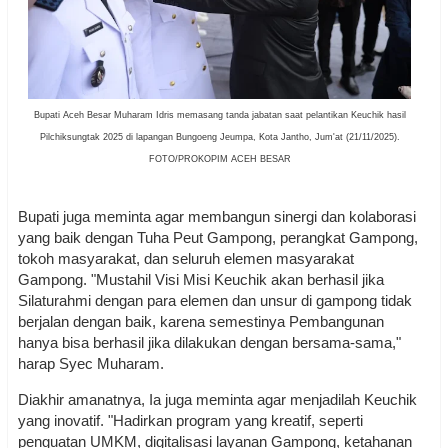
Bupati Aceh Besar Muharam Idris memasang tanda jabatan saat pelantikan Keuchik hasil
Pilchiksungtak 2025 di lapangan Bungoeng Jeumpa, Kota Jantho, Jum'at (21/11/2025).
FOTO/PROKOPIM ACEH BESAR
Bupati juga meminta agar membangun sinergi dan kolaborasi
yang baik dengan Tuha Peut Gampong, perangkat Gampong,
tokoh masyarakat, dan seluruh elemen masyarakat
Gampong. "Mustahil Visi Misi Keuchik akan berhasil jika
Silaturahmi dengan para elemen dan unsur di gampong tidak
berjalan dengan baik, karena semestinya Pembangunan
hanya bisa berhasil jika dilakukan dengan bersama-sama,"
harap Syec Muharam.
Diakhir amanatnya, Ia juga meminta agar menjadilah Keuchik
yang inovatif. "Hadirkan program yang kreatif, seperti
penguatan UMKM, digitalisasi layanan Gampong, ketahanan