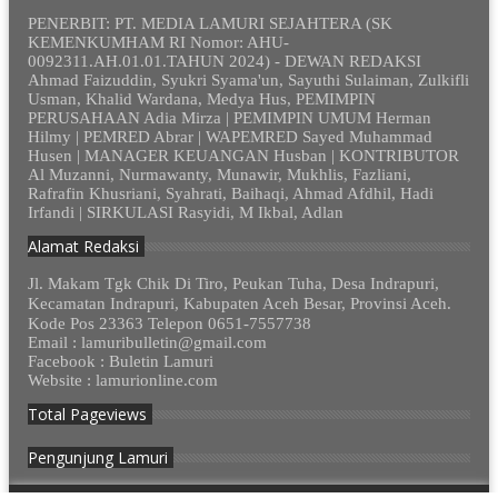
PENERBIT: PT. MEDIA LAMURI SEJAHTERA (SK
KEMENKUMHAM RI Nomor: AHU-
0092311.AH.01.01.TAHUN 2024) - DEWAN REDAKSI
Ahmad Faizuddin, Syukri Syama'un, Sayuthi Sulaiman, Zulkifli
Usman, Khalid Wardana, Medya Hus, PEMIMPIN
PERUSAHAAN Adia Mirza | PEMIMPIN UMUM Herman
Hilmy | PEMRED Abrar | WAPEMRED Sayed Muhammad
Husen | MANAGER KEUANGAN Husban | KONTRIBUTOR
Al Muzanni, Nurmawanty, Munawir, Mukhlis, Fazliani,
Rafrafin Khusriani, Syahrati, Baihaqi, Ahmad Afdhil, Hadi
Irfandi | SIRKULASI Rasyidi, M Ikbal, Adlan
Alamat Redaksi
Jl. Makam Tgk Chik Di Tiro, Peukan Tuha, Desa Indrapuri,
Kecamatan Indrapuri, Kabupaten Aceh Besar, Provinsi Aceh.
Kode Pos 23363 Telepon 0651-7557738
Email : lamuribulletin@gmail.com
Facebook : Buletin Lamuri
Website : lamurionline.com
Total Pageviews
Pengunjung Lamuri