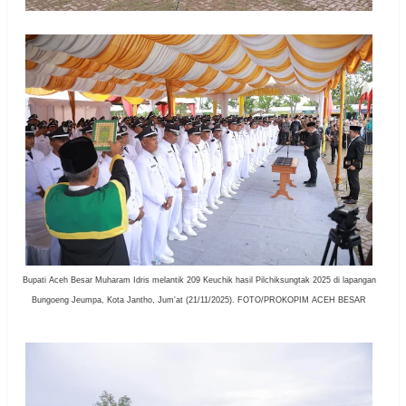
Bupati Aceh Besar Muharam Idris melantik 209 Keuchik hasil Pilchiksungtak 2025 di lapangan
Bungoeng Jeumpa, Kota Jantho, Jum'at (21/11/2025). FOTO/PROKOPIM ACEH BESAR