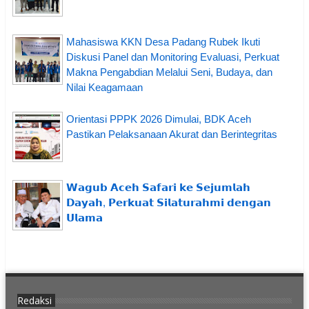
Mahasiswa KKN Desa Padang Rubek Ikuti
Diskusi Panel dan Monitoring Evaluasi, Perkuat
Makna Pengabdian Melalui Seni, Budaya, dan
Nilai Keagamaan
Orientasi PPPK 2026 Dimulai, BDK Aceh
Pastikan Pelaksanaan Akurat dan Berintegritas
𝗪𝗮𝗴𝘂𝗯 𝗔𝗰𝗲𝗵 𝗦𝗮𝗳𝗮𝗿𝗶 𝗸𝗲 𝗦𝗲𝗷𝘂𝗺𝗹𝗮𝗵
𝗗𝗮𝘆𝗮𝗵, 𝗣𝗲𝗿𝗸𝘂𝗮𝘁 𝗦𝗶𝗹𝗮𝘁𝘂𝗿𝗮𝗵𝗺𝗶 𝗱𝗲𝗻𝗴𝗮𝗻
𝗨𝗹𝗮𝗺𝗮
Redaksi