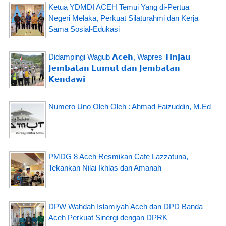
Ketua YDMDI ACEH Temui Yang di-Pertua
Negeri Melaka, Perkuat Silaturahmi dan Kerja
Sama Sosial-Edukasi
Didampingi Wagub 𝗔𝗰𝗲𝗵, Wapres 𝗧𝗶𝗻𝗷𝗮𝘂
𝗝𝗲𝗺𝗯𝗮𝘁𝗮𝗻 𝗟𝘂𝗺𝘂𝘁 𝗱𝗮𝗻 𝗝𝗲𝗺𝗯𝗮𝘁𝗮𝗻
𝗞𝗲𝗻𝗱𝗮𝘄𝗶
Numero Uno Oleh Oleh : Ahmad Faizuddin, M.Ed
PMDG 8 Aceh Resmikan Cafe Lazzatuna,
Tekankan Nilai Ikhlas dan Amanah
DPW Wahdah Islamiyah Aceh dan DPD Banda
Aceh Perkuat Sinergi dengan DPRK