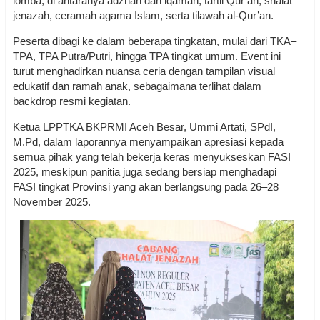
lomba, di antaranya adzhan dan iqamah, tartil Qur’an, shalat
jenazah, ceramah agama Islam, serta tilawah al-Qur’an.
Peserta dibagi ke dalam beberapa tingkatan, mulai dari TKA–
TPA, TPA Putra/Putri, hingga TPA tingkat umum. Event ini
turut menghadirkan nuansa ceria dengan tampilan visual
edukatif dan ramah anak, sebagaimana terlihat dalam
backdrop resmi kegiatan.
Ketua LPPTKA BKPRMI Aceh Besar, Ummi Artati, SPdI,
M.Pd, dalam laporannya menyampaikan apresiasi kepada
semua pihak yang telah bekerja keras menyukseskan FASI
2025, meskipun panitia juga sedang bersiap menghadapi
FASI tingkat Provinsi yang akan berlangsung pada 26–28
November 2025.