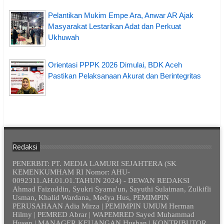
Pelantikan Mukim Empe Ara, Anwar AR Ajak
Masyarakat Lestarikan Adat dan Perkuat
Ukhuwah
Orientasi PPPK 2026 Dimulai, BDK Aceh
Pastikan Pelaksanaan Akurat dan Berintegritas
Redaksi
PENERBIT: PT. MEDIA LAMURI SEJAHTERA (SK
KEMENKUMHAM RI Nomor: AHU-
0092311.AH.01.01.TAHUN 2024) - DEWAN REDAKSI
Ahmad Faizuddin, Syukri Syama'un, Sayuthi Sulaiman, Zulkifli
Usman, Khalid Wardana, Medya Hus, PEMIMPIN
PERUSAHAAN Adia Mirza | PEMIMPIN UMUM Herman
Hilmy | PEMRED Abrar | WAPEMRED Sayed Muhammad
Husen | MANAGER KEUANGAN Husban | KONTRIBUTOR