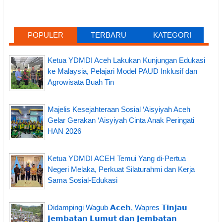
POPULER
TERBARU
KATEGORI
Ketua YDMDI Aceh Lakukan Kunjungan Edukasi
ke Malaysia, Pelajari Model PAUD Inklusif dan
Agrowisata Buah Tin
Majelis Kesejahteraan Sosial ‘Aisyiyah Aceh
Gelar Gerakan ‘Aisyiyah Cinta Anak Peringati
HAN 2026
Ketua YDMDI ACEH Temui Yang di-Pertua
Negeri Melaka, Perkuat Silaturahmi dan Kerja
Sama Sosial-Edukasi
Didampingi Wagub 𝗔𝗰𝗲𝗵, Wapres 𝗧𝗶𝗻𝗷𝗮𝘂
𝗝𝗲𝗺𝗯𝗮𝘁𝗮𝗻 𝗟𝘂𝗺𝘂𝘁 𝗱𝗮𝗻 𝗝𝗲𝗺𝗯𝗮𝘁𝗮𝗻